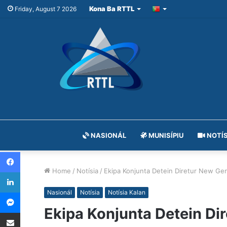
Kona Ba RTTL
Friday, August 7 2026
NASIONÁL
MUNISÍPIU
NOTÍS
Facebook
Home
/
Notísia
/
Ekipa Konjunta Detein Diretur New Ge
LinkedIn
Messenger
Nasionál
Notísia
Notísia Kalan
Ekipa Konjunta Detein Di
Share via Email