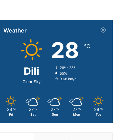
Weather
28
℃
Dili
28º - 23º
55%
3.68 km/h
Clear Sky
28
27
27
27
28
℃
℃
℃
℃
℃
Fri
Sat
Sun
Mon
Tue