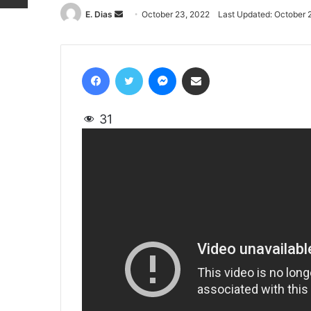
E. Dias
Send
October 23, 2022
Last Updated: October 
an
email
Facebook
Twitter
Messenger
Share via Email
31