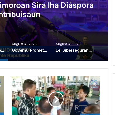
au Prioridade ba Setór
 Setór Produtivu
August 4, 2026
August 4, 2026
PR Horta Rekoñese Timoroan Sira Iha Diáspora Nia Kontribuisaun
Governu Promete Tau Prioridade ba Setór Minerais no Setór Produtivu
Lei Siberseguransa Ajuda Autoridade Polisiál Kaptura Autór Kriminozu ho Paradeiru Iha Estranjeiru