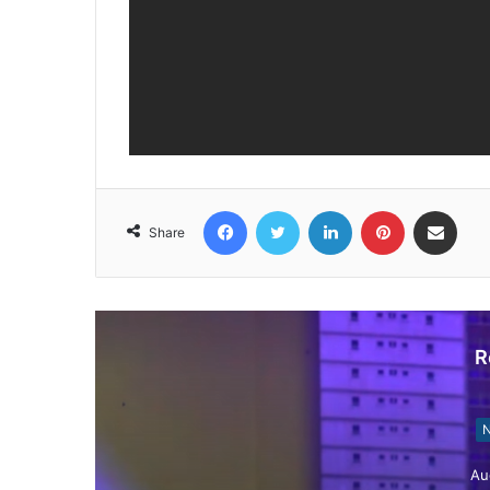
Facebook
Twitter
LinkedIn
Pinterest
Share via Email
Share
R
N
Au