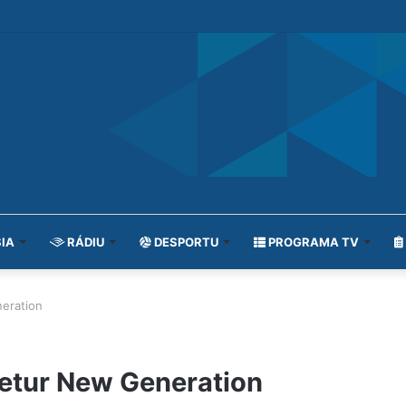
IA
RÁDIU
DESPORTU
PROGRAMA TV
neration
retur New Generation