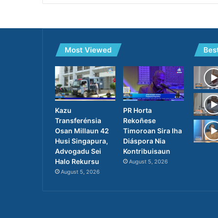
Most Viewed
Bes
PR Horta
Kazu
Rekoñese
Transferénsia
Timoroan Sira Iha
Osan Millaun 42
Diáspora Nia
Husi Singapura,
Kontribuisaun
Advogadu Sei
Halo Rekursu
August 5, 2026
August 5, 2026