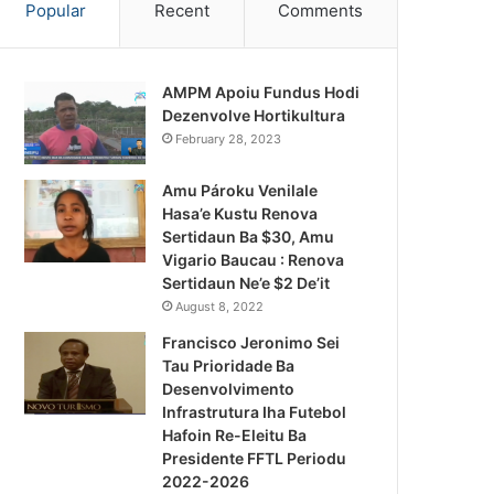
Popular
Recent
Comments
AMPM Apoiu Fundus Hodi
Dezenvolve Hortikultura
February 28, 2023
Amu Pároku Venilale
Hasa’e Kustu Renova
Sertidaun Ba $30, Amu
Vigario Baucau : Renova
Sertidaun Ne’e $2 De’it
August 8, 2022
Francisco Jeronimo Sei
Tau Prioridade Ba
Desenvolvimento
Infrastrutura Iha Futebol
Notísia Kalan
Hafoin Re-Eleitu Ba
Presidente FFTL Periodu
August 4, 2026
2022-2026