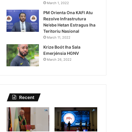
Lei Siberseguransa Ajuda Au
March 1, 2022
PM Orienta Ona KAFI Atu
Kaptura Autór Kriminozu h
Rezolve Infrastrutura
Estranjeiru
Ne’ebe Hetan Estragus Iha
Teritoriu Nasional
March 11, 2022
Krize Boót Iha Sala
Emerjénsia HGNV
March 26, 2022
Recent