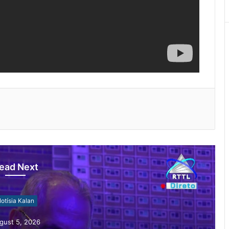
ead Next
otísia Kalan
gust 4, 2026