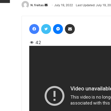
N. freitas
Send
July 19, 2022
Last Updated: July 19, 2
an
email
Facebook
Twitter
Messenger
Share via Email
42