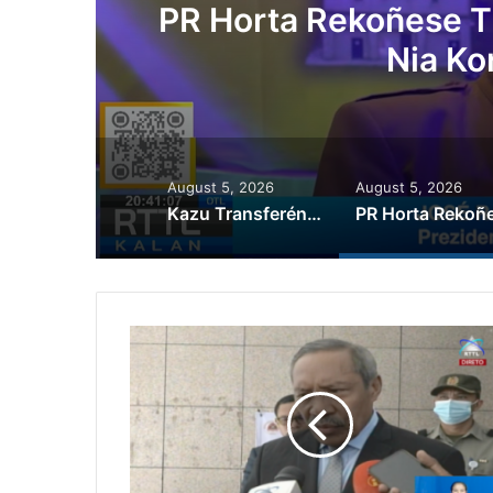
rta Rekoñese Timoroan Sira Iha
Nia Kontribuisaun
August 5, 2026
August 5, 2026
Kazu Transferénsia Osan Millaun 42 Husi Singapura, Advogadu Sei Halo Rekursu