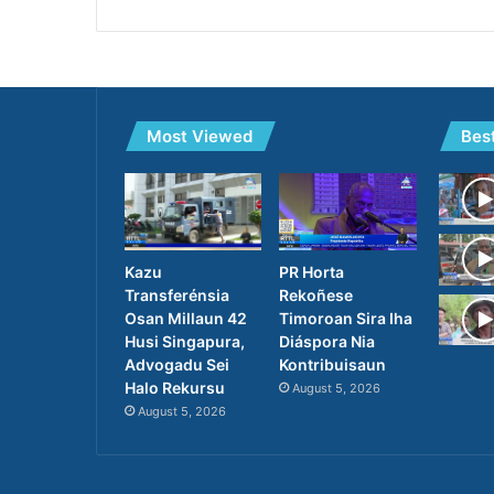
Most Viewed
Bes
PR Horta
Kazu
Rekoñese
Transferénsia
Timoroan Sira Iha
Osan Millaun 42
Diáspora Nia
Husi Singapura,
Kontribuisaun
Advogadu Sei
Halo Rekursu
August 5, 2026
August 5, 2026