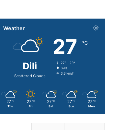
Weather
27
℃
Dili
27º - 23º
69%
3.3 km/h
Scattered Clouds
27
27
27
27
27
℃
℃
℃
℃
℃
Thu
Fri
Sat
Sun
Mon