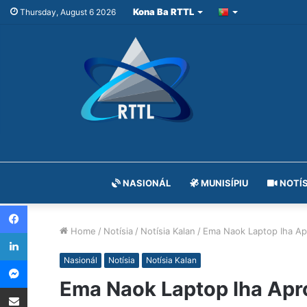
Kona Ba RTTL
Thursday, August 6 2026
NASIONÁL
MUNISÍPIU
NOTÍS
Facebook
Home
/
Notísia
/
Notísia Kalan
/
Ema Naok Laptop Iha A
LinkedIn
Messenger
Nasionál
Notísia
Notísia Kalan
Ema Naok Laptop Iha Ap
Share via Email