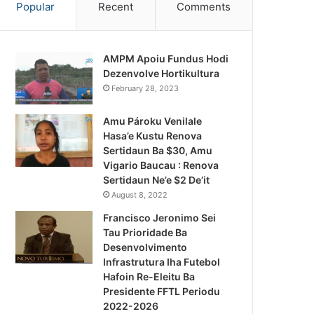
Popular
Recent
Comments
AMPM Apoiu Fundus Hodi
Dezenvolve Hortikultura
February 28, 2023
Amu Pároku Venilale
Hasa’e Kustu Renova
Sertidaun Ba $30, Amu
Vigario Baucau : Renova
Sertidaun Ne’e $2 De’it
August 8, 2022
Francisco Jeronimo Sei
Tau Prioridade Ba
Desenvolvimento
Infrastrutura Iha Futebol
Notísia Kalan
Hafoin Re-Eleitu Ba
Presidente FFTL Periodu
August 4, 2026
2022-2026