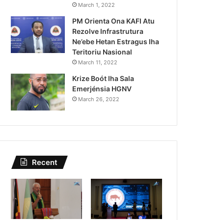
omete Tau Prioridade ba Setór
March 1, 2022
PM Orienta Ona KAFI Atu
rais no Setór Produtivu
Rezolve Infrastrutura
Ne’ebe Hetan Estragus Iha
Teritoriu Nasional
March 11, 2022
Krize Boót Iha Sala
Emerjénsia HGNV
March 26, 2022
Recent