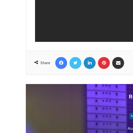
Facebook
Twitter
LinkedIn
Pinterest
Share via Email
Share
R
Notísia Kalan
August 5, 2026