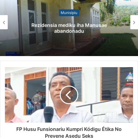
Munisípiu
Rezidensia mediku iha Manusae
abandonadu
FP Husu Funsionariu Kumpri Kódigu Étika No
Prevene Asedu Seks