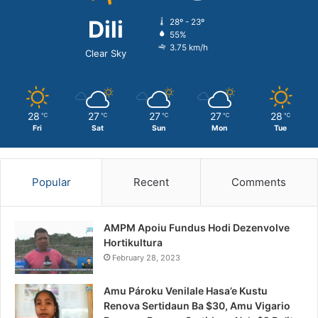
Dili
28º - 23º
55%
3.75 km/h
Clear Sky
28
27
27
27
28
℃
℃
℃
℃
℃
Fri
Sat
Sun
Mon
Tue
Popular
Recent
Comments
AMPM Apoiu Fundus Hodi Dezenvolve
Hortikultura
February 28, 2023
Amu Pároku Venilale Hasa’e Kustu
Renova Sertidaun Ba $30, Amu Vigario