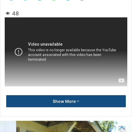
48
Show More