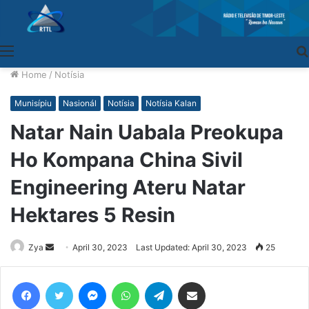
Menu
Home
/
Notísia
Munisípiu
Nasionál
Notísia
Notísia Kalan
Natar Nain Uabala Preokupa
Ho Kompana China Sivil
Engineering Ateru Natar
Hektares 5 Resin
Zya
Send
April 30, 2023
Last Updated: April 30, 2023
25
an
email
Facebook
Twitter
Messenger
WhatsApp
Telegram
Share via Email