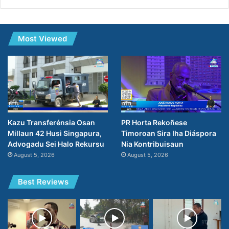
Most Viewed
PR Horta Rekoñese
Kazu Transferénsia Osan
Timoroan Sira Iha Diáspora
Millaun 42 Husi Singapura,
Nia Kontribuisaun
Advogadu Sei Halo Rekursu
August 5, 2026
August 5, 2026
Best Reviews