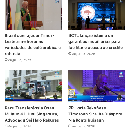
Brasil quer ajudar Timor-
BCTL lança sistema de
Leste a melhorar as
garantias mobiliárias para
variedades de café arábica e
facilitar o acesso ao crédito
robusta
August 5, 2026
August 5, 2026
PR Horta Rekoñese
Kazu Transferénsia Osan
Timoroan Sira Iha Diáspora
Millaun 42 Husi Singapura,
Nia Kontribuisaun
Advogadu Sei Halo Rekursu
August 5, 2026
August 5, 2026