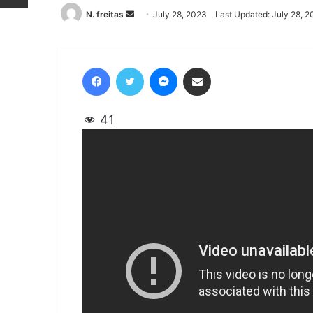
N. freitas
Send
July 28, 2023
Last Updated: July 28, 
an
email
Facebook
Twitter
Messenger
Share via Email
41