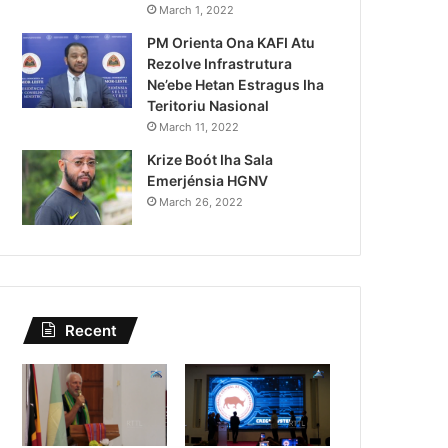
Governu Promete Tau Prio
March 1, 2022
PM Orienta Ona KAFI Atu
Minerais no Setór P
Rezolve Infrastrutura
Ne’ebe Hetan Estragus Iha
Teritoriu Nasional
March 11, 2022
Krize Boót Iha Sala
Emerjénsia HGNV
March 26, 2022
Recent