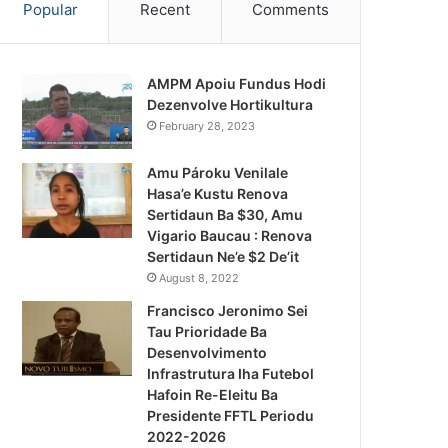
Popular
Recent
Comments
AMPM Apoiu Fundus Hodi
Dezenvolve Hortikultura
February 28, 2023
Amu Pároku Venilale
Hasa’e Kustu Renova
Sertidaun Ba $30, Amu
Vigario Baucau : Renova
Sertidaun Ne’e $2 De’it
August 8, 2022
Francisco Jeronimo Sei
Tau Prioridade Ba
Desenvolvimento
Infrastrutura Iha Futebol
Notísia Kalan
Hafoin Re-Eleitu Ba
Presidente FFTL Periodu
August 4, 2026
2022-2026