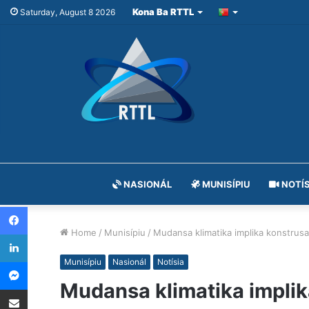
Kona Ba RTTL
Saturday, August 8 2026
NASIONÁL
MUNISÍPIU
NOTÍS
Facebook
Home
/
Munisípiu
/
Mudansa klimatika implika konstrus
LinkedIn
Messenger
Munisípiu
Nasionál
Notísia
Mudansa klimatika implik
Share via Email