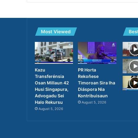
Most Viewed
Bes
PR Horta
Kazu
Rekoñese
Transferénsia
Timoroan Sira Iha
Osan Millaun 42
Diáspora Nia
Husi Singapura,
Kontribuisaun
Advogadu Sei
Halo Rekursu
August 5, 2026
August 5, 2026