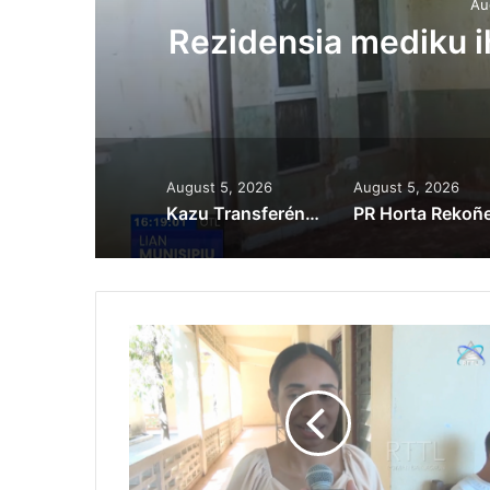
Au
ora
Rezidensia mediku 
August 5, 2026
August 5, 2026
Kazu Transferénsia Osan Millaun 42 Husi Singapura, Advogadu Sei Halo Rekursu