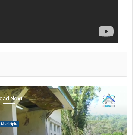
ead Next
Munisípiu