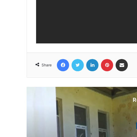
Facebook
Twitter
LinkedIn
Pinterest
Share via Email
Share
R