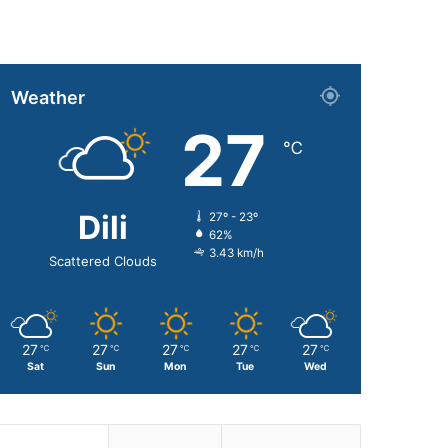
Weather
27
℃
Dili
27º - 23º
62%
3.43 km/h
Scattered Clouds
27
27
27
27
27
℃
℃
℃
℃
℃
Sat
Sun
Mon
Tue
Wed