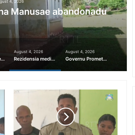
gust 4, 2026
iha Manusae abandonadu
August 4, 2026
August 4, 2026
PR Horta Rekoñese Timoroan Sira Iha Diáspora Nia Kontribuisaun
Rezidensia mediku iha Manusae abandonadu
Governu Promete Tau Prioridade ba Setór Minerais no Setór Produtivu