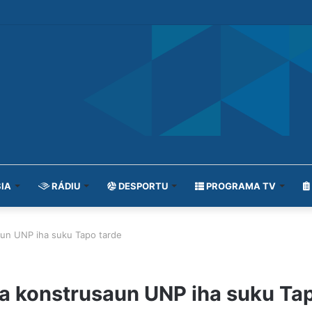
IA
RÁDIU
DESPORTU
PROGRAMA TV
aun UNP iha suku Tapo tarde
a konstrusaun UNP iha suku Tap