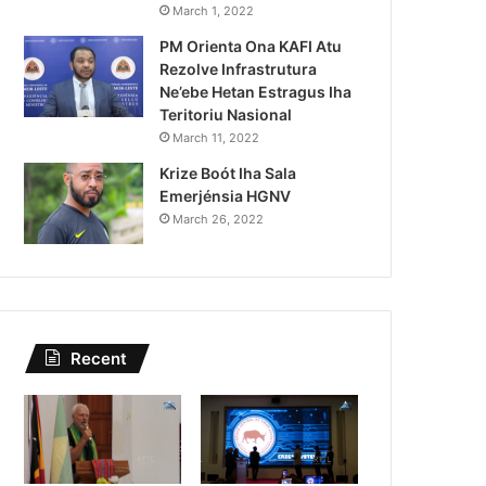
Kazu Transferénsia Osan M
March 1, 2022
PM Orienta Ona KAFI Atu
Singapura, Advogadu Sei
Rezolve Infrastrutura
Ne’ebe Hetan Estragus Iha
Teritoriu Nasional
March 11, 2022
Krize Boót Iha Sala
Emerjénsia HGNV
March 26, 2022
Recent