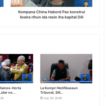
Kompana China Habord Pax konstrui
lixeira rihun ida resin iha kapital Dili
 Ramos-Horta
La Kumpri Notifikasaun
Líder no…
Tribunál, SIK…
026
July 30, 2026