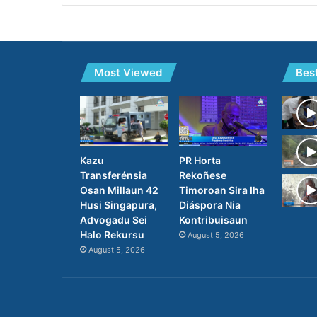
Most Viewed
Bes
PR Horta
Kazu
Rekoñese
Transferénsia
Timoroan Sira Iha
Osan Millaun 42
Diáspora Nia
Husi Singapura,
Kontribuisaun
Advogadu Sei
Halo Rekursu
August 5, 2026
August 5, 2026