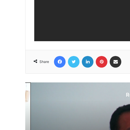
Facebook
Twitter
LinkedIn
Pinterest
Share via Email
Share
R
N
Au