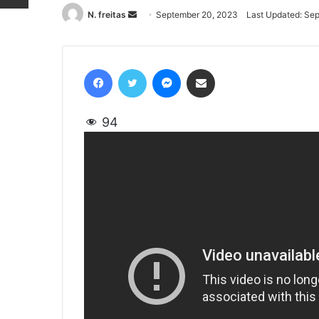
N. freitas
Send
September 20, 2023
Last Updated: Se
an
email
Facebook
Twitter
Messenger
Share via Email
94