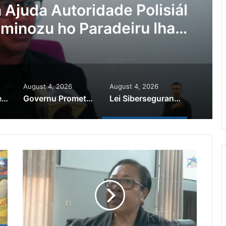
Ajuda Autoridade Polisiál
minozu ho Paradeiru Iha
ranjeiru
August 4, 2026
August 4, 2026
PR Horta Rekoñese Timoroan Sira Iha Diáspora Nia Kontribuisaun
Governu Promete Tau Prioridade ba Setór Minerais no Setór Produtivu
Lei Siberseguransa Ajuda Autoridade Polisiál Kaptura Autór Kriminozu ho Paradeiru Iha Estranjeiru