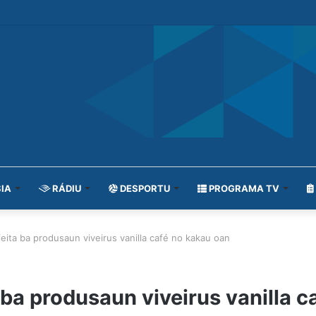
IA
RÁDIU
DESPORTU
PROGRAMA TV
eita ba produsaun viveirus vanilla café no kakau oan
ba produsaun viveirus vanilla c