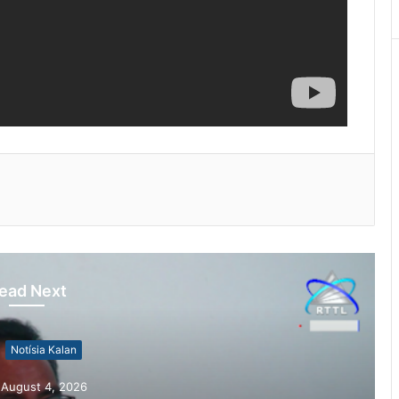
ead Next
otísia Kalan
gust 4, 2026