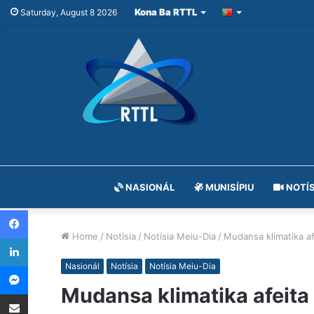
Kona Ba RTTL
Saturday, August 8 2026
NASIONÁL
MUNISÍPIU
NOTÍS
Facebook
Home
/
Notísia
/
Notísia Meiu-Dia
/
Mudansa klimatika af
LinkedIn
Messenger
Nasionál
Notísia
Notísia Meiu-Dia
Mudansa klimatika afeita 
Share via Email