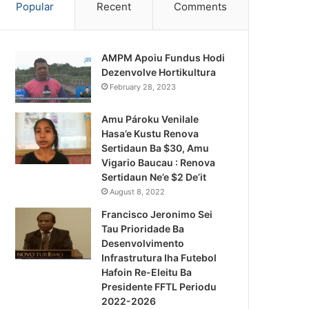
Popular
Recent
Comments
AMPM Apoiu Fundus Hodi
Dezenvolve Hortikultura
February 28, 2023
Amu Pároku Venilale
Hasa’e Kustu Renova
Sertidaun Ba $30, Amu
Vigario Baucau : Renova
Sertidaun Ne’e $2 De’it
August 8, 2022
Francisco Jeronimo Sei
Tau Prioridade Ba
Desenvolvimento
Infrastrutura Iha Futebol
Notísia Kalan
Hafoin Re-Eleitu Ba
Presidente FFTL Periodu
August 5, 2026
2022-2026