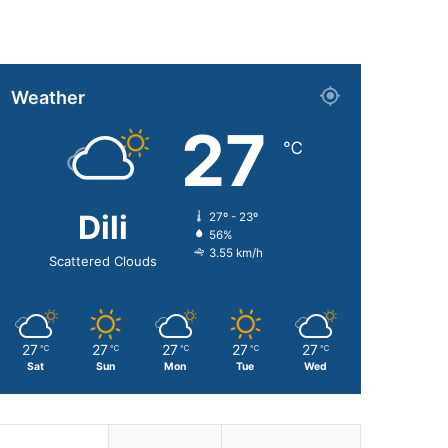
Weather
27
℃
Dili
27º - 23º
56%
3.55 km/h
Scattered Clouds
27
27
27
27
27
℃
℃
℃
℃
℃
Sat
Sun
Mon
Tue
Wed