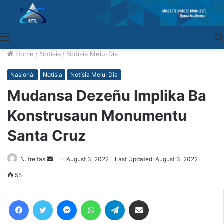
Menu
Home
/
Notísia
/
Notísia Meiu-Dia
Nasionál
Notísia
Notísia Meiu-Dia
Mudansa Dezeñu Implika Ba
Konstrusaun Monumentu
Santa Cruz
N. freitas
Send
August 3, 2022
Last Updated: August 3, 2022
an
55
email
Facebook
Twitter
Messenger
WhatsApp
Telegram
Share via Email