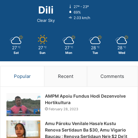
Dili
27º - 23º
69%
2.03 km/h
Clear Sky
27
27
27
28
28
℃
℃
℃
℃
℃
Sat
Sun
Mon
Tue
Wed
Popular
Recent
Comments
AMPM Apoiu Fundus Hodi Dezenvolve
Hortikultura
February 28, 2023
Amu Pároku Venilale Hasa’e Kustu
Renova Sertidaun Ba $30, Amu Vigario
Baucau : Renova Sertidaun Ne’e $2 De’it