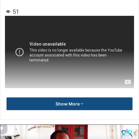
51
Show More