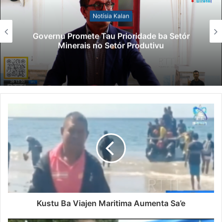
Notísia Kalan
Lei Siberseguransa Ajuda Autoridade
Polisiál Kaptura Autór Kriminozu ho
Paradeiru Iha Estranjeiru
Kustu Ba Viajen Maritima Aumenta Sa’e