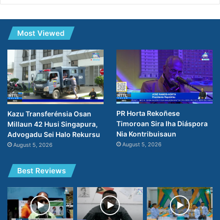
Most Viewed
PR Horta Rekoñese
Kazu Transferénsia Osan
Timoroan Sira Iha Diáspora
Millaun 42 Husi Singapura,
Nia Kontribuisaun
Advogadu Sei Halo Rekursu
August 5, 2026
August 5, 2026
Best Reviews