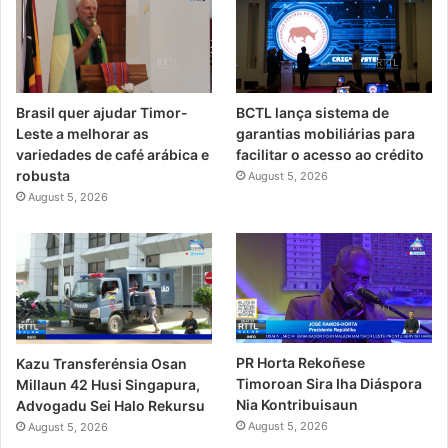
Brasil quer ajudar Timor-
BCTL lança sistema de
Leste a melhorar as
garantias mobiliárias para
variedades de café arábica e
facilitar o acesso ao crédito
robusta
August 5, 2026
August 5, 2026
PR Horta Rekoñese
Kazu Transferénsia Osan
Timoroan Sira Iha Diáspora
Millaun 42 Husi Singapura,
Nia Kontribuisaun
Advogadu Sei Halo Rekursu
August 5, 2026
August 5, 2026