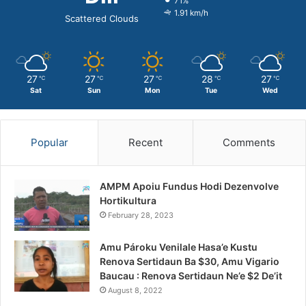
71%
1.91 km/h
Scattered Clouds
27
27
27
28
27
℃
℃
℃
℃
℃
Sat
Sun
Mon
Tue
Wed
Popular
Recent
Comments
AMPM Apoiu Fundus Hodi Dezenvolve
Hortikultura
February 28, 2023
Amu Pároku Venilale Hasa’e Kustu
Renova Sertidaun Ba $30, Amu Vigario
Baucau : Renova Sertidaun Ne’e $2 De’it
August 8, 2022