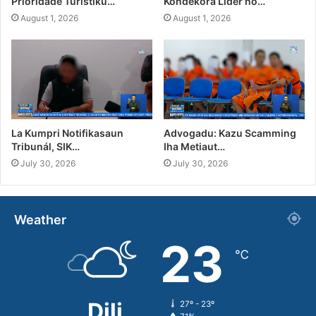
Prioridade Turístiku…
Kondekora Líder no…
August 1, 2026
August 1, 2026
La Kumpri Notifikasaun
Advogadu: Kazu Scamming
Tribunál, SIK…
Iha Metiaut…
July 30, 2026
July 30, 2026
Weather
23
℃
Dili
27º - 23º