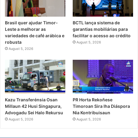
Brasil quer ajudar Timor-
BCTL lança sistema de
Leste a melhorar as
garantias mobiliárias para
variedades de café arábica e
facilitar o acesso ao crédito
robusta
August 5, 2026
August 5, 2026
PR Horta Rekoñese
Kazu Transferénsia Osan
Timoroan Sira Iha Diáspora
Millaun 42 Husi Singapura,
Nia Kontribuisaun
Advogadu Sei Halo Rekursu
August 5, 2026
August 5, 2026