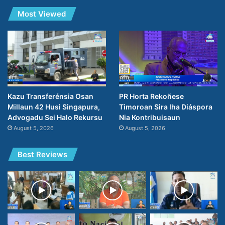
Most Viewed
PR Horta Rekoñese
Kazu Transferénsia Osan
Timoroan Sira Iha Diáspora
Millaun 42 Husi Singapura,
Nia Kontribuisaun
Advogadu Sei Halo Rekursu
August 5, 2026
August 5, 2026
Best Reviews