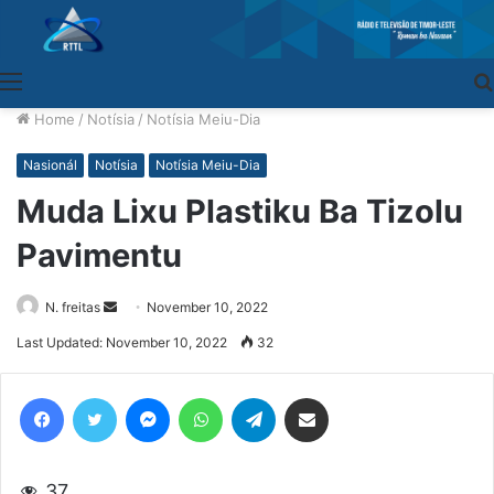
Menu
Home
/
Notísia
/
Notísia Meiu-Dia
Nasionál
Notísia
Notísia Meiu-Dia
Muda Lixu Plastiku Ba Tizolu
Pavimentu
N. freitas
Send
November 10, 2022
an
Last Updated: November 10, 2022
32
email
Facebook
Twitter
Messenger
WhatsApp
Telegram
Share via Email
37