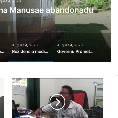
gust 4, 2026
iha Manusae abandonadu
August 4, 2026
August 4, 2026
PR Horta Rekoñese Timoroan Sira Iha Diáspora Nia Kontribuisaun
Rezidensia mediku iha Manusae abandonadu
Governu Promete Tau Prioridade ba Setór Minerais no Setór Produtivu