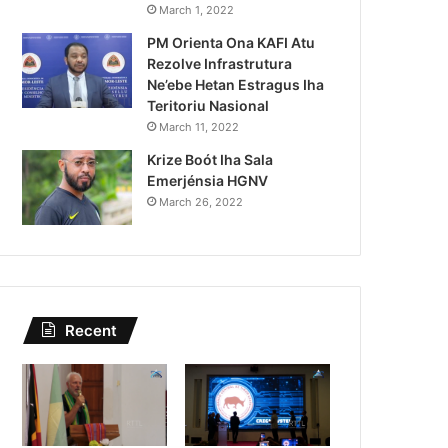
Governu Promete Tau Prio
March 1, 2022
PM Orienta Ona KAFI Atu
Minerais no Setór P
Rezolve Infrastrutura
Ne’ebe Hetan Estragus Iha
Teritoriu Nasional
March 11, 2022
Krize Boót Iha Sala
Emerjénsia HGNV
March 26, 2022
Recent