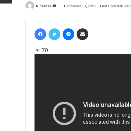
N. freitas
Send
December 10, 2023
Last Updated: Dec
an
email
Facebook
Twitter
Messenger
Share via Email
70