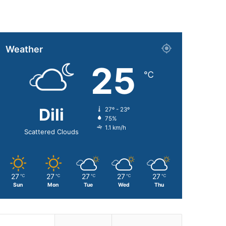
Weather
25
℃
Dili
27º - 23º
75%
1.1 km/h
Scattered Clouds
27
27
27
27
27
℃
℃
℃
℃
℃
Sun
Mon
Tue
Wed
Thu