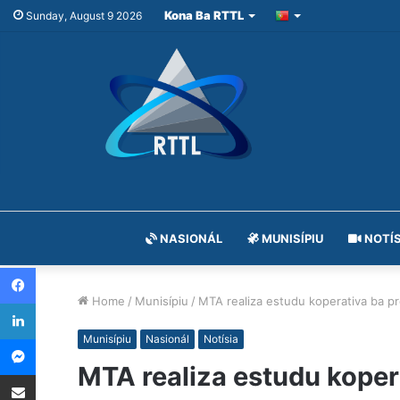
Kona Ba RTTL
Sunday, August 9 2026
NASIONÁL
MUNISÍPIU
NOTÍS
Facebook
Home
/
Munisípiu
/
MTA realiza estudu koperativa ba p
LinkedIn
Messenger
Munisípiu
Nasionál
Notísia
MTA realiza estudu koper
Share via Email