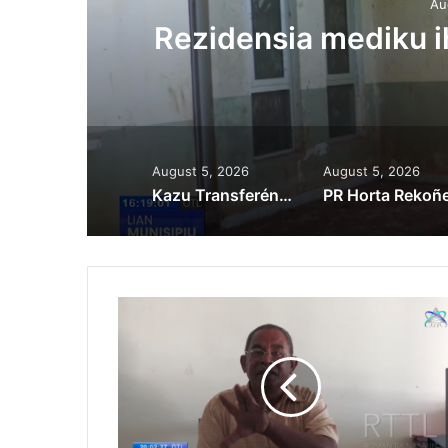
Au
ora
Rezidensia mediku 
August 5, 2026
August 5, 2026
Kazu Transferénsia Osan Millaun 42 Husi Singapura, Advogadu Sei Halo Rekursu