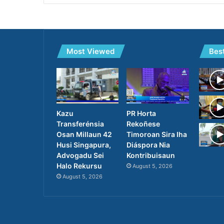
Most Viewed
Bes
PR Horta
Kazu
Rekoñese
Transferénsia
Timoroan Sira Iha
Osan Millaun 42
Diáspora Nia
Husi Singapura,
Kontribuisaun
Advogadu Sei
Halo Rekursu
August 5, 2026
August 5, 2026