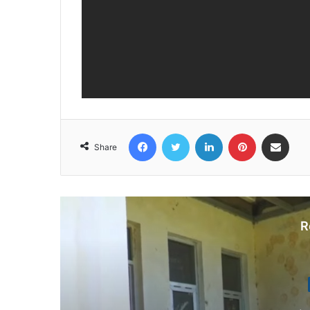
Facebook
Twitter
LinkedIn
Pinterest
Share via Email
Share
R