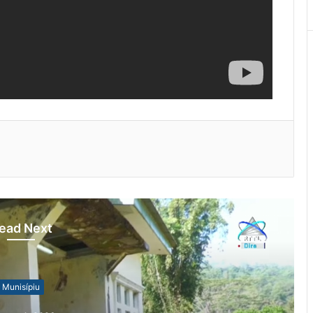
ead Next
Munisípiu