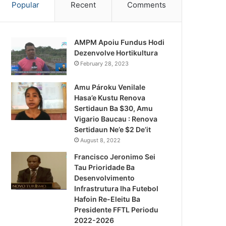
Popular
Recent
Comments
AMPM Apoiu Fundus Hodi
Dezenvolve Hortikultura
February 28, 2023
Amu Pároku Venilale
Hasa’e Kustu Renova
Sertidaun Ba $30, Amu
Vigario Baucau : Renova
Sertidaun Ne’e $2 De’it
August 8, 2022
Francisco Jeronimo Sei
Tau Prioridade Ba
Desenvolvimento
Infrastrutura Iha Futebol
Notísia Kalan
Hafoin Re-Eleitu Ba
Presidente FFTL Periodu
August 4, 2026
2022-2026