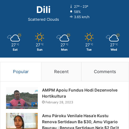
Dili
27º - 23º
58%
3.65 km/h
Scattered Clouds
27
27
27
27
27
℃
℃
℃
℃
℃
Sat
Sun
Mon
Tue
Wed
Popular
Recent
Comments
AMPM Apoiu Fundus Hodi Dezenvolve
Hortikultura
February 28, 2023
Amu Pároku Venilale Hasa’e Kustu
Renova Sertidaun Ba $30, Amu Vigario
Baucau : Renova Sertidaun Ne’e $2 De’it