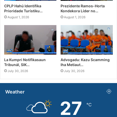
CPLP Hahú Identifika
Prezidente Ramos-Horta
Prioridade Turístiku…
Kondekora Líder no…
August 1, 2026
August 1, 2026
La Kumpri Notifikasaun
Advogadu: Kazu Scamming
Tribunál, SIK…
Iha Metiaut…
July 30, 2026
July 30, 2026
Weather
27
℃