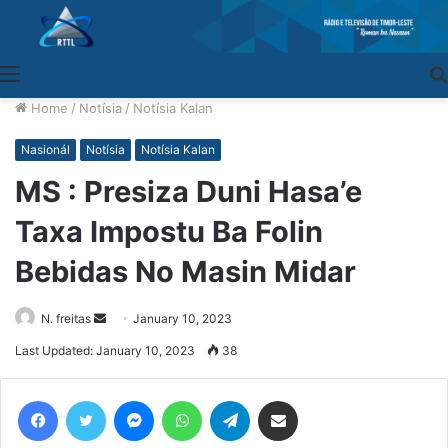
Menu
Home
/
Notísia
/
Notísia Kalan
Nasionál
Notísia
Notísia Kalan
MS : Presiza Duni Hasa’e
Taxa Impostu Ba Folin
Bebidas No Masin Midar
N. freitas
Send
January 10, 2023
an
Last Updated: January 10, 2023
38
email
Facebook
Twitter
Messenger
WhatsApp
Telegram
Share via Email