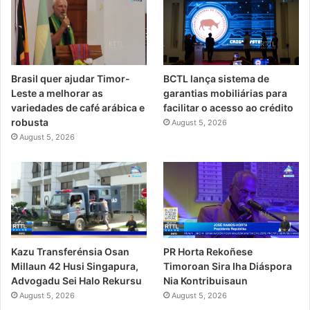
Brasil quer ajudar Timor-
BCTL lança sistema de
Leste a melhorar as
garantias mobiliárias para
variedades de café arábica e
facilitar o acesso ao crédito
robusta
August 5, 2026
August 5, 2026
PR Horta Rekoñese
Kazu Transferénsia Osan
Timoroan Sira Iha Diáspora
Millaun 42 Husi Singapura,
Nia Kontribuisaun
Advogadu Sei Halo Rekursu
August 5, 2026
August 5, 2026