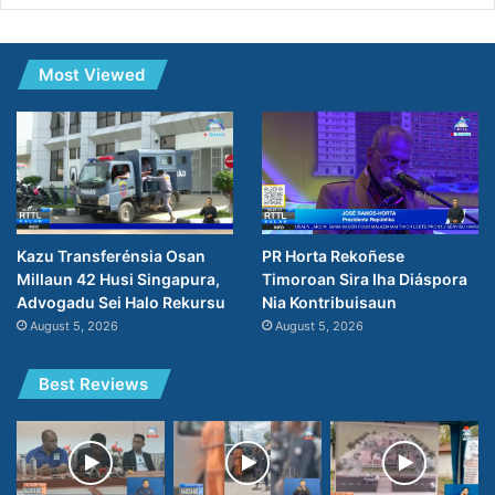
Most Viewed
PR Horta Rekoñese
Kazu Transferénsia Osan
Timoroan Sira Iha Diáspora
Millaun 42 Husi Singapura,
Nia Kontribuisaun
Advogadu Sei Halo Rekursu
August 5, 2026
August 5, 2026
Best Reviews