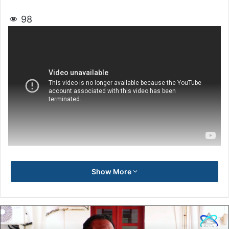
98
Show More