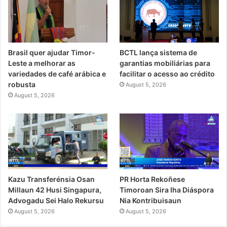
Brasil quer ajudar Timor-
BCTL lança sistema de
Leste a melhorar as
garantias mobiliárias para
variedades de café arábica e
facilitar o acesso ao crédito
robusta
August 5, 2026
August 5, 2026
PR Horta Rekoñese
Kazu Transferénsia Osan
Timoroan Sira Iha Diáspora
Millaun 42 Husi Singapura,
Nia Kontribuisaun
Advogadu Sei Halo Rekursu
August 5, 2026
August 5, 2026