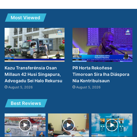
Most Viewed
PR Horta Rekoñese
Kazu Transferénsia Osan
Timoroan Sira Iha Diáspora
Millaun 42 Husi Singapura,
Nia Kontribuisaun
Advogadu Sei Halo Rekursu
August 5, 2026
August 5, 2026
Best Reviews