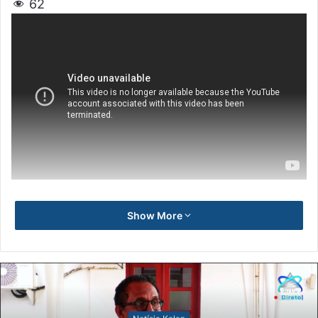
62
Show More