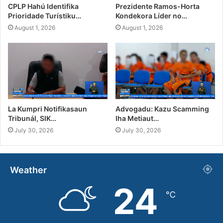
CPLP Hahú Identifika
Prezidente Ramos-Horta
Prioridade Turístiku…
Kondekora Líder no…
August 1, 2026
August 1, 2026
La Kumpri Notifikasaun
Advogadu: Kazu Scamming
Tribunál, SIK…
Iha Metiaut…
July 30, 2026
July 30, 2026
Weather
24
℃