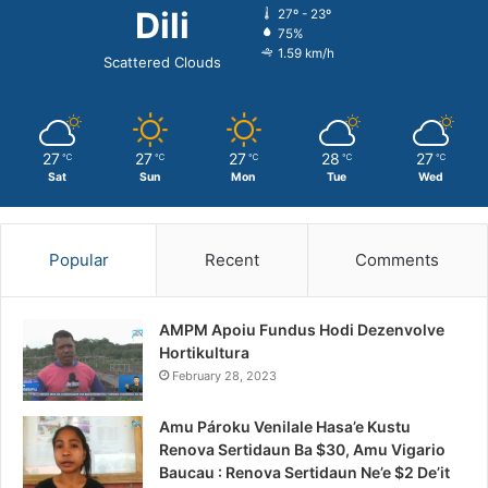
Dili
27º - 23º
75%
1.59 km/h
Scattered Clouds
27
27
27
28
27
℃
℃
℃
℃
℃
Sat
Sun
Mon
Tue
Wed
Popular
Recent
Comments
AMPM Apoiu Fundus Hodi Dezenvolve
Hortikultura
February 28, 2023
Amu Pároku Venilale Hasa’e Kustu
Renova Sertidaun Ba $30, Amu Vigario
Baucau : Renova Sertidaun Ne’e $2 De’it