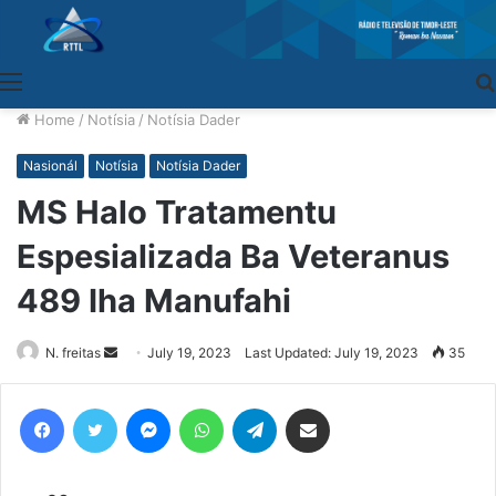
Menu
Home
/
Notísia
/
Notísia Dader
Nasionál
Notísia
Notísia Dader
MS Halo Tratamentu
Espesializada Ba Veteranus
489 Iha Manufahi
N. freitas
Send
July 19, 2023
Last Updated: July 19, 2023
35
an
email
Facebook
Twitter
Messenger
WhatsApp
Telegram
Share via Email