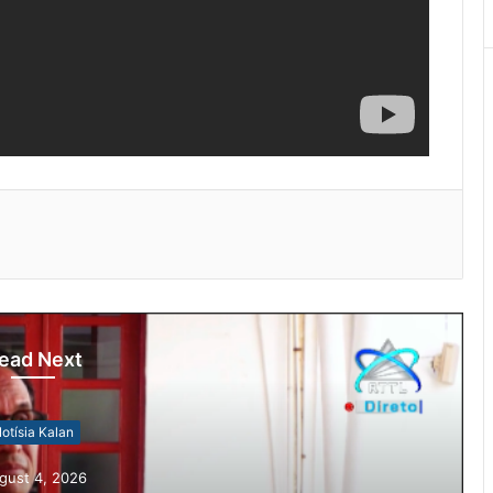
ead Next
otísia Kalan
gust 4, 2026