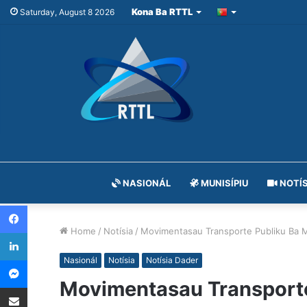
Kona Ba RTTL
Saturday, August 8 2026
NASIONÁL
MUNISÍPIU
NOTÍS
Facebook
Home
/
Notísia
/
Movimentasau Transporte Publiku Ba 
LinkedIn
Messenger
Nasionál
Notísia
Notísia Dader
Movimentasau Transporte
Share via Email