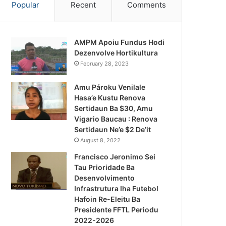
Popular
Recent
Comments
AMPM Apoiu Fundus Hodi
Dezenvolve Hortikultura
February 28, 2023
Amu Pároku Venilale
Hasa’e Kustu Renova
Sertidaun Ba $30, Amu
Vigario Baucau : Renova
Sertidaun Ne’e $2 De’it
August 8, 2022
Francisco Jeronimo Sei
Tau Prioridade Ba
Desenvolvimento
Infrastrutura Iha Futebol
Notísia Kalan
Hafoin Re-Eleitu Ba
Presidente FFTL Periodu
August 5, 2026
2022-2026