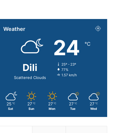
Weather
24
℃
Dili
25º - 23º
77%
1.57 km/h
Scattered Clouds
25
27
27
27
27
℃
℃
℃
℃
℃
Sat
Sun
Mon
Tue
Wed