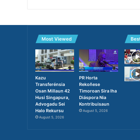
Most Viewed
Bes
PR Horta
Kazu
Rekoñese
Transferénsia
Timoroan Sira Iha
Osan Millaun 42
Diáspora Nia
Husi Singapura,
Kontribuisaun
Advogadu Sei
Halo Rekursu
August 5, 2026
August 5, 2026