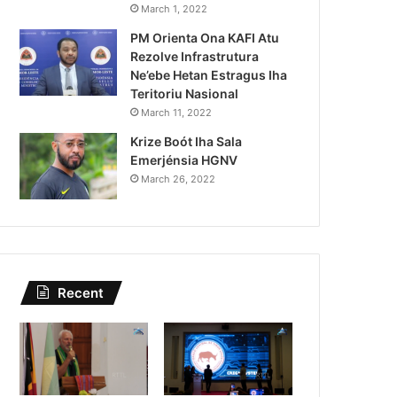
Kazu Transferénsia Osan M
March 1, 2022
PM Orienta Ona KAFI Atu
Singapura, Advogadu Sei
Rezolve Infrastrutura
Ne’ebe Hetan Estragus Iha
Teritoriu Nasional
March 11, 2022
Krize Boót Iha Sala
Emerjénsia HGNV
March 26, 2022
Recent