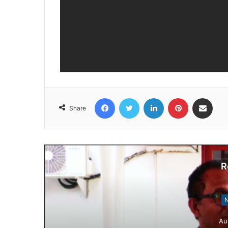
Facebook
Twitter
LinkedIn
Pinterest
Share via Email
Share
R
N
Au