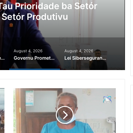
Ajuda Autoridade Polisiál
minozu ho Paradeiru Iha
ranjeiru
August 4, 2026
August 4, 2026
PR Horta Rekoñese Timoroan Sira Iha Diáspora Nia Kontribuisaun
Governu Promete Tau Prioridade ba Setór Minerais no Setór Produtivu
Lei Siberseguransa Ajuda Autoridade Polisiál Kaptura Autór Kriminozu ho Paradeiru Iha Estranjeiru