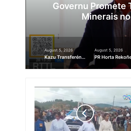
Lei Siberseguransa 
Kaptura Autór Kri
Est
August 5, 2026
August 5, 2026
Kazu Transferénsia Osan Millaun 42 Husi Singapura, Advogadu Sei Halo Rekursu