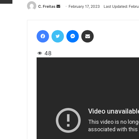
C. Freitas
Send
February 17, 2023
Last Updated: Febru
an
email
Facebook
Twitter
Messenger
Share via Email
48