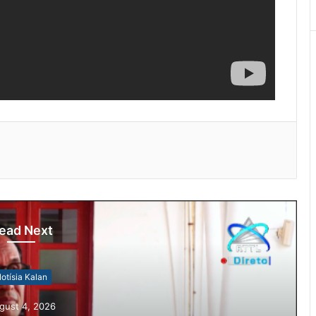
ead Next
otísia Kalan
gust 4, 2026