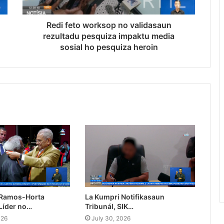
Redi feto worksop no validasaun
rezultadu pesquiza impaktu media
sosial ho pesquiza heroin
 Ramos-Horta
La Kumpri Notifikasaun
Líder no…
Tribunál, SIK…
026
July 30, 2026