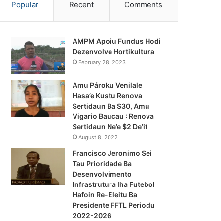
Popular
Recent
Comments
AMPM Apoiu Fundus Hodi
Dezenvolve Hortikultura
February 28, 2023
Amu Pároku Venilale
Hasa’e Kustu Renova
Sertidaun Ba $30, Amu
Vigario Baucau : Renova
Sertidaun Ne’e $2 De’it
August 8, 2022
Francisco Jeronimo Sei
Tau Prioridade Ba
Desenvolvimento
Infrastrutura Iha Futebol
Notísia Kalan
Hafoin Re-Eleitu Ba
Presidente FFTL Periodu
August 4, 2026
2022-2026