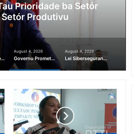
au Prioridade ba Setór
 Setór Produtivu
August 4, 2026
August 4, 2026
PR Horta Rekoñese Timoroan Sira Iha Diáspora Nia Kontribuisaun
Governu Promete Tau Prioridade ba Setór Minerais no Setór Produtivu
Lei Siberseguransa Ajuda Autoridade Polisiál Kaptura Autór Kriminozu ho Paradeiru Iha Estranjeiru