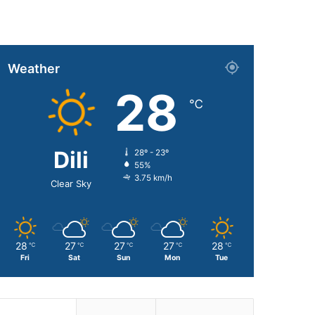
Weather
28
℃
Dili
28º - 23º
55%
3.75 km/h
Clear Sky
28
27
27
27
28
℃
℃
℃
℃
℃
Fri
Sat
Sun
Mon
Tue