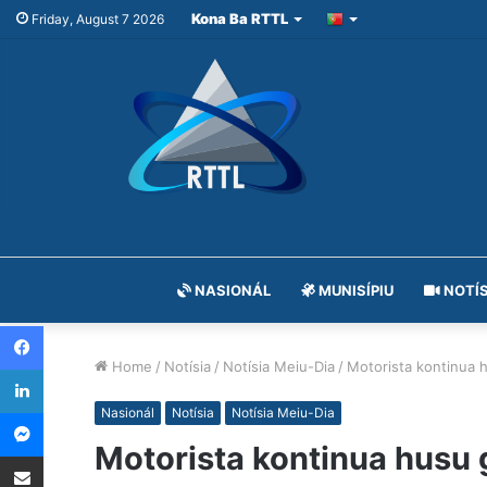
Kona Ba RTTL
Friday, August 7 2026
NASIONÁL
MUNISÍPIU
NOTÍS
Facebook
Home
/
Notísia
/
Notísia Meiu-Dia
/
Motorista kontinua 
LinkedIn
Messenger
Nasionál
Notísia
Notísia Meiu-Dia
Motorista kontinua husu 
Share via Email