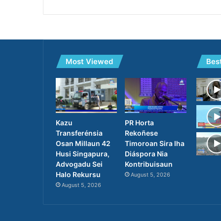
Most Viewed
Bes
PR Horta
Kazu
Rekoñese
Transferénsia
Timoroan Sira Iha
Osan Millaun 42
Diáspora Nia
Husi Singapura,
Kontribuisaun
Advogadu Sei
Halo Rekursu
August 5, 2026
August 5, 2026