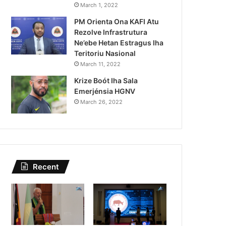
Lei Siberseguransa Ajuda Au
March 1, 2022
PM Orienta Ona KAFI Atu
Kaptura Autór Kriminozu h
Rezolve Infrastrutura
Estranjeiru
Ne’ebe Hetan Estragus Iha
Teritoriu Nasional
March 11, 2022
Krize Boót Iha Sala
Emerjénsia HGNV
March 26, 2022
Recent