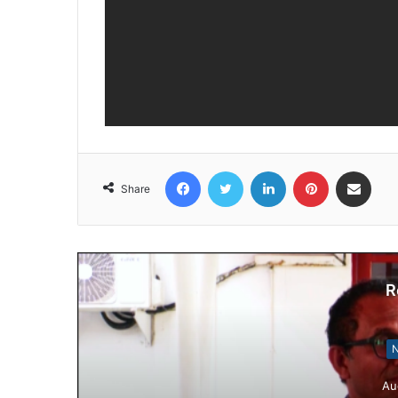
Facebook
Twitter
LinkedIn
Pinterest
Share via Email
Share
R
N
Au