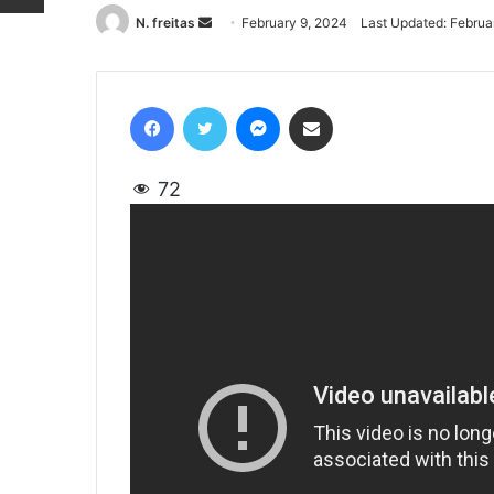
N. freitas
Send
February 9, 2024
Last Updated: Februa
an
email
Facebook
Twitter
Messenger
Share via Email
72