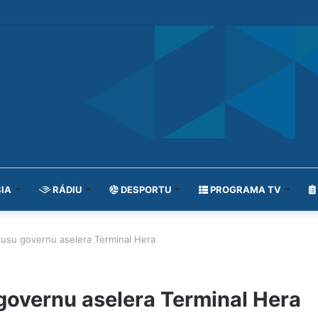
IA
RÁDIU
DESPORTU
PROGRAMA TV
husu governu aselera Terminal Hera
governu aselera Terminal Hera