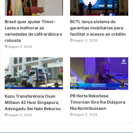
Brasil quer ajudar Timor-
BCTL lança sistema de
Leste a melhorar as
garantias mobiliárias para
variedades de café arábica e
facilitar o acesso ao crédito
robusta
August 5, 2026
August 5, 2026
PR Horta Rekoñese
Kazu Transferénsia Osan
Timoroan Sira Iha Diáspora
Millaun 42 Husi Singapura,
Nia Kontribuisaun
Advogadu Sei Halo Rekursu
August 5, 2026
August 5, 2026