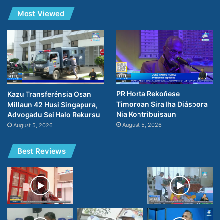
Most Viewed
PR Horta Rekoñese
Kazu Transferénsia Osan
Timoroan Sira Iha Diáspora
Millaun 42 Husi Singapura,
Nia Kontribuisaun
Advogadu Sei Halo Rekursu
August 5, 2026
August 5, 2026
Best Reviews