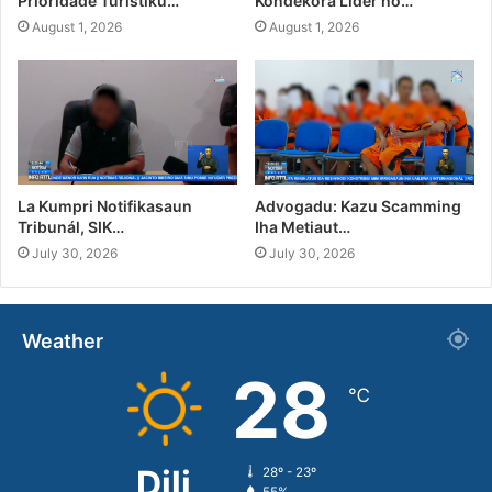
Prioridade Turístiku…
Kondekora Líder no…
August 1, 2026
August 1, 2026
La Kumpri Notifikasaun
Advogadu: Kazu Scamming
Tribunál, SIK…
Iha Metiaut…
July 30, 2026
July 30, 2026
Weather
28
℃
Dili
28º - 23º
55%