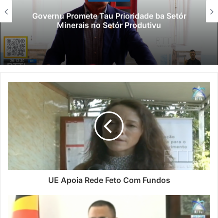
Governu Promete Tau Prioridade ba Setór
Minerais no Setór Produtivu
UE Apoia Rede Feto Com Fundos