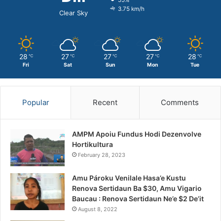
3.75 km/h
Clear Sky
28
27
27
27
28
℃
℃
℃
℃
℃
Fri
Sat
Sun
Mon
Tue
Popular
Recent
Comments
AMPM Apoiu Fundus Hodi Dezenvolve
Hortikultura
February 28, 2023
Amu Pároku Venilale Hasa’e Kustu
Renova Sertidaun Ba $30, Amu Vigario
Baucau : Renova Sertidaun Ne’e $2 De’it
August 8, 2022