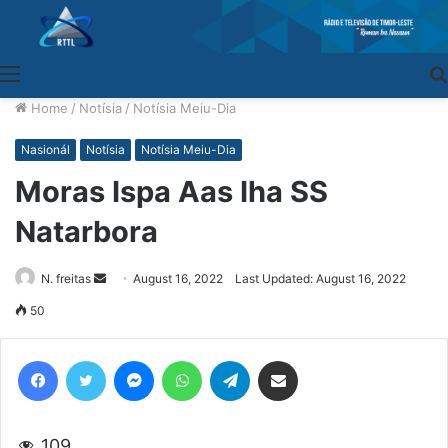
Menu
Home
/
Notísia
/
Notísia Meiu-Dia
Nasionál
Notísia
Notísia Meiu-Dia
Moras Ispa Aas Iha SS
Natarbora
N. freitas
Send
August 16, 2022
Last Updated: August 16, 2022
an
50
email
Facebook
Twitter
Messenger
WhatsApp
Telegram
Share via Email
109