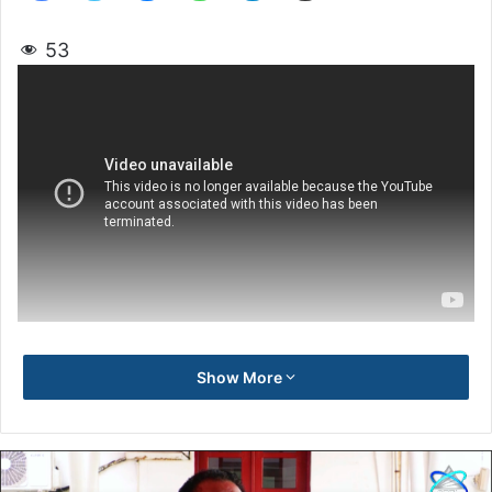
53
Show More