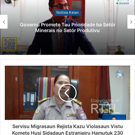
Notísia Kalan
Governu Promete Tau Prioridade ba Setór
Minerais no Setór Produtivu
Servisu Migrasaun Rejista Kazu Violasaun Vistu
Komete Husi Sidadaun Estranjeiru Hamutuk 230