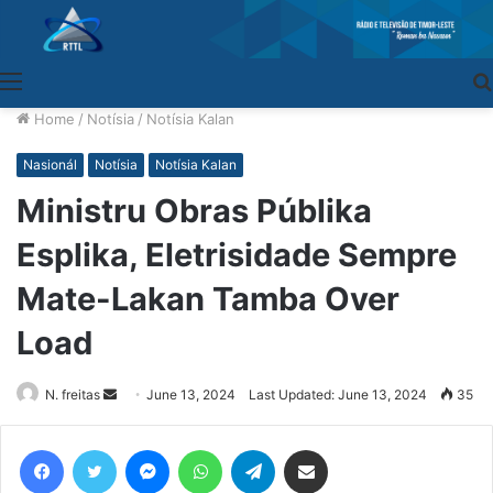
Menu
Home
/
Notísia
/
Notísia Kalan
Nasionál
Notísia
Notísia Kalan
Ministru Obras Públika
Esplika, Eletrisidade Sempre
Mate-Lakan Tamba Over
Load
N. freitas
Send
June 13, 2024
Last Updated: June 13, 2024
35
an
email
Facebook
Twitter
Messenger
WhatsApp
Telegram
Share via Email