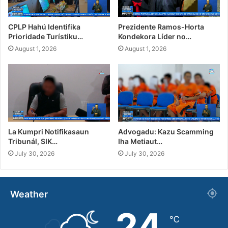
CPLP Hahú Identifika
Prezidente Ramos-Horta
Prioridade Turístiku…
Kondekora Líder no…
August 1, 2026
August 1, 2026
La Kumpri Notifikasaun
Advogadu: Kazu Scamming
Tribunál, SIK…
Iha Metiaut…
July 30, 2026
July 30, 2026
Weather
24
℃