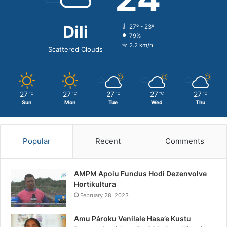
Dili
27º - 23º
79%
2.2 km/h
Scattered Clouds
27
27
27
27
27
℃
℃
℃
℃
℃
Sun
Mon
Tue
Wed
Thu
Popular
Recent
Comments
AMPM Apoiu Fundus Hodi Dezenvolve
Hortikultura
February 28, 2023
Amu Pároku Venilale Hasa’e Kustu