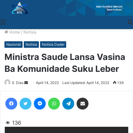
Menu
Home
/
Notísia
Nasionál
Notísia
Notísia Dader
Ministra Saude Lansa Vasina
Ba Komunidade Suku Leber
E. Dias
Send
April 14, 2022
Last Updated: April 14, 2022
139
an
email
Facebook
Twitter
Messenger
WhatsApp
Telegram
Share via Email
136