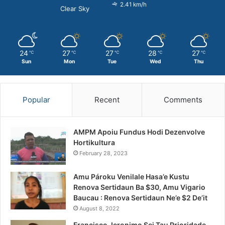
2.41 km/h
Clear Sky
24
27
27
28
27
℃
℃
℃
℃
℃
Sun
Mon
Tue
Wed
Thu
Popular
Recent
Comments
AMPM Apoiu Fundus Hodi Dezenvolve
Hortikultura
February 28, 2023
Amu Pároku Venilale Hasa’e Kustu
Renova Sertidaun Ba $30, Amu Vigario
Baucau : Renova Sertidaun Ne’e $2 De’it
August 8, 2022
Francisco Jeronimo Sei Tau Prioridade