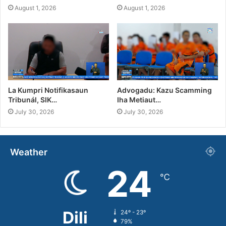
August 1, 2026
August 1, 2026
La Kumpri Notifikasaun
Advogadu: Kazu Scamming
Tribunál, SIK…
Iha Metiaut…
July 30, 2026
July 30, 2026
Weather
24
℃
Dili
24º - 23º
79%