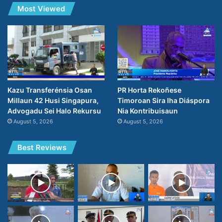
Most Viewed
PR Horta Rekoñese
Kazu Transferénsia Osan
Timoroan Sira Iha Diáspora
Millaun 42 Husi Singapura,
Nia Kontribuisaun
Advogadu Sei Halo Rekursu
August 5, 2026
August 5, 2026
Best Reviews