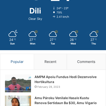
Dili
24º - 23º
79%
2.41 km/h
Clear Sky
24
27
27
28
27
℃
℃
℃
℃
℃
Sun
Mon
Tue
Wed
Thu
Popular
Recent
Comments
AMPM Apoiu Fundus Hodi Dezenvolve
Hortikultura
February 28, 2023
Amu Pároku Venilale Hasa’e Kustu
Renova Sertidaun Ba $30, Amu Vigario