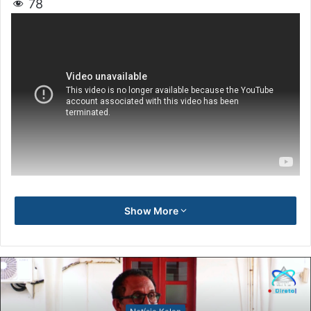
78
Show More