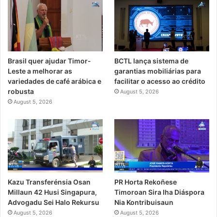
Brasil quer ajudar Timor-
BCTL lança sistema de
Leste a melhorar as
garantias mobiliárias para
variedades de café arábica e
facilitar o acesso ao crédito
robusta
August 5, 2026
August 5, 2026
PR Horta Rekoñese
Kazu Transferénsia Osan
Timoroan Sira Iha Diáspora
Millaun 42 Husi Singapura,
Nia Kontribuisaun
Advogadu Sei Halo Rekursu
August 5, 2026
August 5, 2026