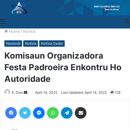
Menu
Home
/
Notísia
Nasionál
Notísia
Notísia Dader
Komisaun Organizadora
Festa Padroeira Enkontru Ho
Autoridade
E. Dias
Send
April 14, 2022
Last Updated: April 14, 2022
128
an
email
Facebook
Twitter
Messenger
WhatsApp
Telegram
Share via Email