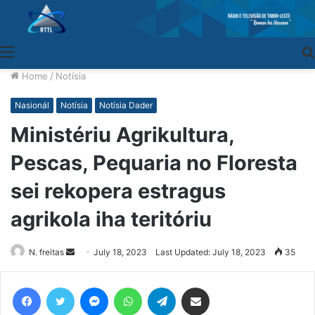
Menu
Home
/
Notísia
Nasionál
Notísia
Notísia Dader
Ministériu Agrikultura,
Pescas, Pequaria no Floresta
sei rekopera estragus
agrikola iha teritóriu
N. freitas
Send
July 18, 2023
Last Updated: July 18, 2023
35
an
email
Facebook
Twitter
Messenger
WhatsApp
Telegram
Share via Email