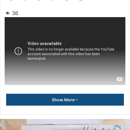
36
Show More