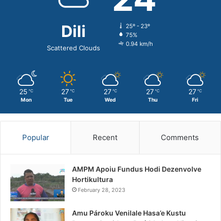
Dili
25º - 23º
75%
0.94 km/h
Scattered Clouds
25
27
27
27
27
℃
℃
℃
℃
℃
Mon
Tue
Wed
Thu
Fri
Popular
Recent
Comments
AMPM Apoiu Fundus Hodi Dezenvolve
Hortikultura
February 28, 2023
Amu Pároku Venilale Hasa’e Kustu