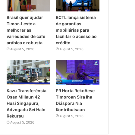
Brasil quer ajudar
BCTL lança sistema
Timor-Leste a
de garantias
melhorar as
mobiliárias para
variedades de café
facilitar o acesso ao
arábica e robusta
crédito
August 5, 2026
August 5, 2026
PR Horta Rekoñese
Kazu Transferénsia
Timoroan Sira Iha
Osan Millaun 42
Diáspora Nia
Husi Singapura,
Kontribuisaun
Advogadu Sei Halo
Rekursu
August 5, 2026
August 5, 2026