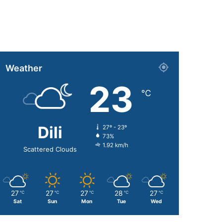
Weather
23
℃
Dili
27º - 23º
73%
1.92 km/h
Scattered Clouds
27
27
27
28
27
℃
℃
℃
℃
℃
Sat
Sun
Mon
Tue
Wed