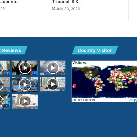
Líder no…
Tribunál, SIK…
026
July 30, 2026
t Reviews
Country Visitor