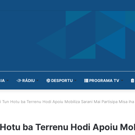
IA
RÁDIU
DESPORTU
PROGRAMA TV
un Hotu ba Terrenu Hodi Apoiu Mobiliza Sarani Mai Partisipa Misa iha 
otu ba Terrenu Hodi Apoiu Mob