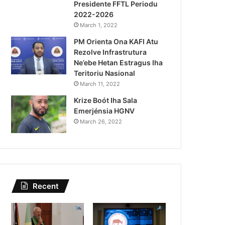
Presidente FFTL Periodu
August 4, 2026
2022-2026
Lei Siberseguransa Ajuda Au
March 1, 2022
PM Orienta Ona KAFI Atu
Kaptura Autór Kriminozu h
Rezolve Infrastrutura
Estranjeiru
Ne’ebe Hetan Estragus Iha
Teritoriu Nasional
March 11, 2022
Krize Boót Iha Sala
Emerjénsia HGNV
March 26, 2022
Recent