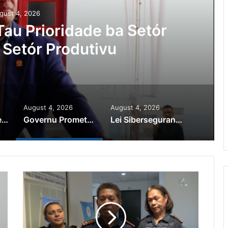
gust 4, 2026
au Prioridade ba Setór
 Setór Produtivu
August 4, 2026
August 4, 2026
PR Horta Rekoñese Timoroan Sira Iha Diáspora Nia Kontribuisaun
Governu Promete Tau Prioridade ba Setór Minerais no Setór Produtivu
Lei Siberseguransa Ajuda Autoridade Polisiál Kaptura Autór Kriminozu ho Paradeiru Iha Estranjeiru