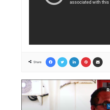
Facebook
Twitter
LinkedIn
Pinterest
Share via Email
Share
R
N