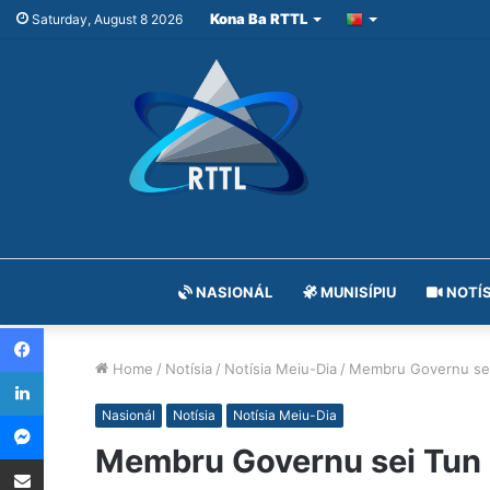
Kona Ba RTTL
Saturday, August 8 2026
NASIONÁL
MUNISÍPIU
NOTÍS
Facebook
Home
/
Notísia
/
Notísia Meiu-Dia
/
Membru Governu sei T
LinkedIn
Messenger
Nasionál
Notísia
Notísia Meiu-Dia
Membru Governu sei Tun H
Share via Email