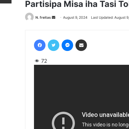
Partisipa Misa iha Tasi To
N. freitas
Send
August 9, 2024
Last Updated: August 9
an
email
Facebook
Twitter
Messenger
Share via Email
72