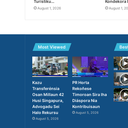
Turístiku…
Kondekora 
August 1, 2026
August 1, 2
Most Viewed
Bes
PR Horta
Kazu
Rekoñese
Transferénsia
Timoroan Sira Iha
Osan Millaun 42
Diáspora Nia
Husi Singapura,
Kontribuisaun
Advogadu Sei
Halo Rekursu
August 5, 2026
August 5, 2026