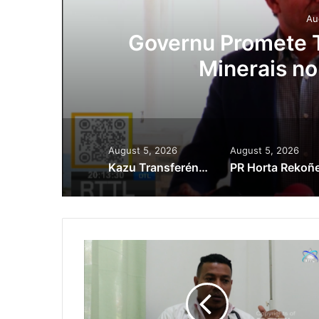
Au
ora
Governu Promete T
Minerais no
August 5, 2026
August 5, 2026
Kazu Transferénsia Osan Millaun 42 Husi Singapura, Advogadu Sei Halo Rekursu