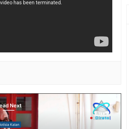
ead Next
otísia Kalan