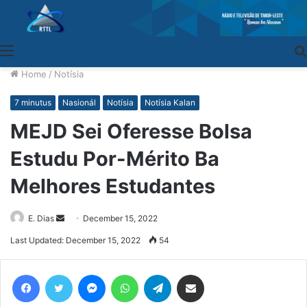
Menu
Home
/
Notísia
7 minutus
Nasionál
Notísia
Notísia Kalan
MEJD Sei Oferesse Bolsa
Estudu Por-Mérito Ba
Melhores Estudantes
E. Dias
Send
December 15, 2022
an
Last Updated: December 15, 2022
54
email
Facebook
Twitter
Messenger
WhatsApp
Telegram
Share via Email