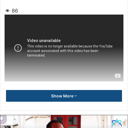
86
Show More