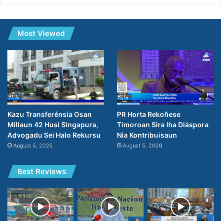
Most Viewed
PR Horta Rekoñese
Kazu Transferénsia Osan
Timoroan Sira Iha Diáspora
Millaun 42 Husi Singapura,
Nia Kontribuisaun
Advogadu Sei Halo Rekursu
August 5, 2026
August 5, 2026
Best Reviews