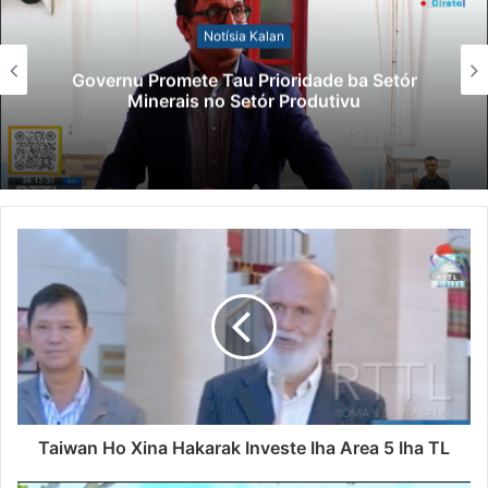
Notísia Kalan
Governu Promete Tau Prioridade ba Setór
Minerais no Setór Produtivu
Taiwan Ho Xina Hakarak Investe Iha Area 5 Iha TL