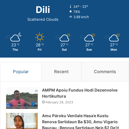
Dili
24º - 22º
78%
3.88 km/h
Scattered Clouds
23
28
27
27
27
℃
℃
℃
℃
℃
Thu
Fri
Sat
Sun
Mon
Popular
Recent
Comments
AMPM Apoiu Fundus Hodi Dezenvolve
Hortikultura
February 28, 2023
Amu Pároku Venilale Hasa’e Kustu
Renova Sertidaun Ba $30, Amu Vigario
Baucau : Renova Sertidaun Ne’e $2 De’it