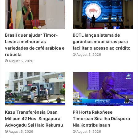
Brasil quer ajudar Timor-
BCTL lança sistema de
Leste a melhorar as
garantias mobiliárias para
variedades de café arábica e
facilitar o acesso ao crédito
robusta
August 5, 2026
August 5, 2026
PR Horta Rekoñese
Kazu Transferénsia Osan
Timoroan Sira Iha Diáspora
Millaun 42 Husi Singapura,
Nia Kontribuisaun
Advogadu Sei Halo Rekursu
August 5, 2026
August 5, 2026