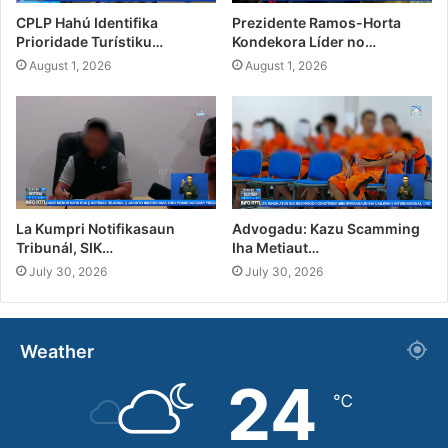
CPLP Hahú Identifika
Prezidente Ramos-Horta
Prioridade Turístiku…
Kondekora Líder no…
August 1, 2026
August 1, 2026
La Kumpri Notifikasaun
Advogadu: Kazu Scamming
Tribunál, SIK…
Iha Metiaut…
July 30, 2026
July 30, 2026
Weather
24
℃