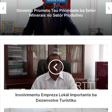
Notísia Kalan
Governu Promete Tau Prioridade ba Setór
Minerais no Setór Produtivu
Involvimentu Empreza Lokál Importante ba
Dezenvolve Turístiku