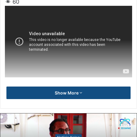
60
Show More