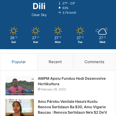
Dili
27º - 23º
63%
3.76 km/h
Clear Sky
26
27
27
27
27
℃
℃
℃
℃
℃
Sat
Sun
Mon
Tue
Wed
Popular
Recent
Comments
AMPM Apoiu Fundus Hodi Dezenvolve
Hortikultura
February 28, 2023
Amu Pároku Venilale Hasa’e Kustu
Renova Sertidaun Ba $30, Amu Vigario
Baucau : Renova Sertidaun Ne’e $2 De’it