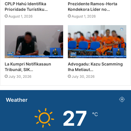
CPLP Hahú Identifika
Prezidente Ramos-Horta
Prioridade Turístiku…
Kondekora Líder no…
August 1, 2026
August 1, 2026
La Kumpri Notifikasaun
Advogadu: Kazu Scamming
Tribunál, SIK…
Iha Metiaut…
July 30, 2026
July 30, 2026
Weather
27
℃