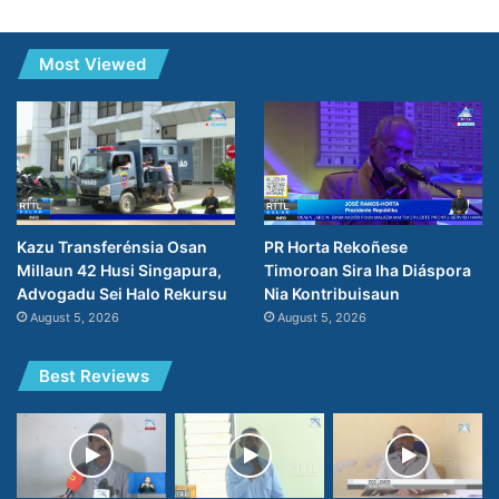
Most Viewed
PR Horta Rekoñese
Kazu Transferénsia Osan
Timoroan Sira Iha Diáspora
Millaun 42 Husi Singapura,
Nia Kontribuisaun
Advogadu Sei Halo Rekursu
August 5, 2026
August 5, 2026
Best Reviews