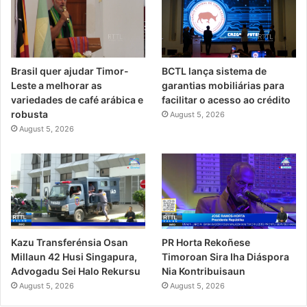
Brasil quer ajudar Timor-
BCTL lança sistema de
Leste a melhorar as
garantias mobiliárias para
variedades de café arábica e
facilitar o acesso ao crédito
robusta
August 5, 2026
August 5, 2026
PR Horta Rekoñese
Kazu Transferénsia Osan
Timoroan Sira Iha Diáspora
Millaun 42 Husi Singapura,
Nia Kontribuisaun
Advogadu Sei Halo Rekursu
August 5, 2026
August 5, 2026