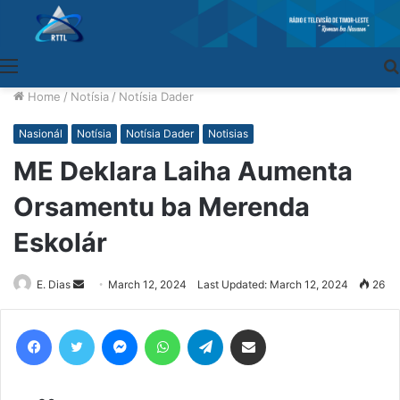
Menu
Home
/
Notísia
/
Notísia Dader
Nasionál
Notísia
Notísia Dader
Notisias
ME Deklara Laiha Aumenta
Orsamentu ba Merenda
Eskolár
E. Dias
Send
March 12, 2024
Last Updated: March 12, 2024
26
an
email
Facebook
Twitter
Messenger
WhatsApp
Telegram
Share via Email