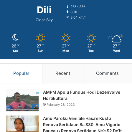
Dili
26º - 23º
80%
3.04 km/h
Clear Sky
26
27
27
27
27
℃
℃
℃
℃
℃
Sat
Sun
Mon
Tue
Wed
Popular
Recent
Comments
AMPM Apoiu Fundus Hodi Dezenvolve
Hortikultura
February 28, 2023
Amu Pároku Venilale Hasa’e Kustu
Renova Sertidaun Ba $30, Amu Vigario
Baucau : Renova Sertidaun Ne’e $2 De’it