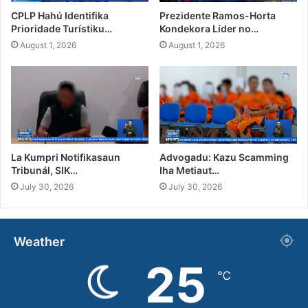
CPLP Hahú Identifika
Prezidente Ramos-Horta
Prioridade Turístiku…
Kondekora Líder no…
August 1, 2026
August 1, 2026
La Kumpri Notifikasaun
Advogadu: Kazu Scamming
Tribunál, SIK…
Iha Metiaut…
July 30, 2026
July 30, 2026
Weather
25
℃