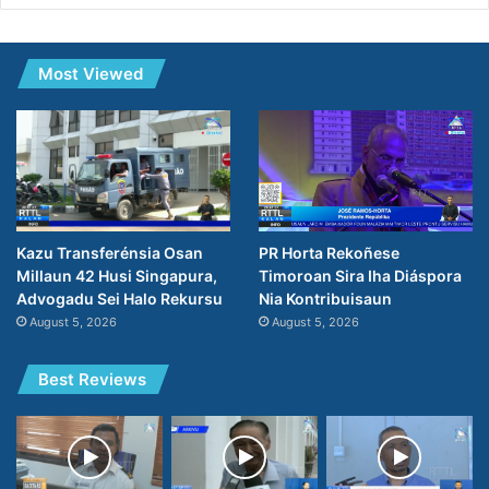
Most Viewed
PR Horta Rekoñese
Kazu Transferénsia Osan
Timoroan Sira Iha Diáspora
Millaun 42 Husi Singapura,
Nia Kontribuisaun
Advogadu Sei Halo Rekursu
August 5, 2026
August 5, 2026
Best Reviews