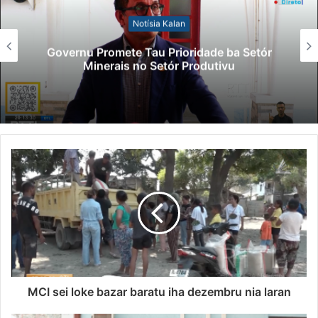
Notísia Kalan
Governu Promete Tau Prioridade ba Setór
Minerais no Setór Produtivu
MCI sei loke bazar baratu iha dezembru nia laran