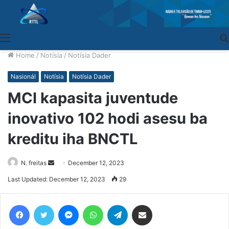
Menu
Home
/
Notísia
/
Notísia Dader
Nasionál
Notísia
Notísia Dader
MCI kapasita juventude
inovativo 102 hodi asesu ba
kreditu iha BNCTL
N. freitas
Send
December 12, 2023
an
Last Updated: December 12, 2023
29
email
Facebook
Twitter
Messenger
WhatsApp
Telegram
Share via Email