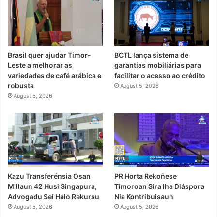
Brasil quer ajudar Timor-
BCTL lança sistema de
Leste a melhorar as
garantias mobiliárias para
variedades de café arábica e
facilitar o acesso ao crédito
robusta
August 5, 2026
August 5, 2026
PR Horta Rekoñese
Kazu Transferénsia Osan
Timoroan Sira Iha Diáspora
Millaun 42 Husi Singapura,
Nia Kontribuisaun
Advogadu Sei Halo Rekursu
August 5, 2026
August 5, 2026