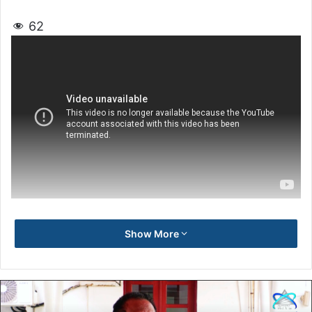
62
Show More