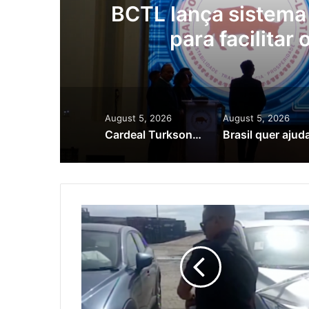
as
BCTL lança sistema 
para facilitar
August 5, 2026
August 5, 2026
Cardeal Turkson homenageia heróis timorenses e defende papel da igreja no desenvolvimento do país