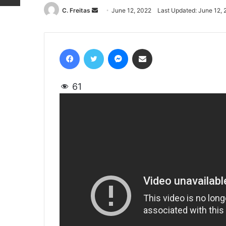
C. Freitas
Send
June 12, 2022
Last Updated: June 12,
an
email
Facebook
Twitter
Messenger
Share via Email
61