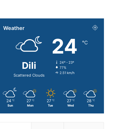
Weather
24
℃
Dili
24º - 23º
77%
2.51 km/h
Scattered Clouds
24
27
27
27
28
℃
℃
℃
℃
℃
Sun
Mon
Tue
Wed
Thu