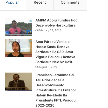
Popular
Recent
Comments
AMPM Apoiu Fundus Hodi
Dezenvolve Hortikultura
February 28, 2023
Amu Pároku Venilale
Hasa’e Kustu Renova
Sertidaun Ba $30, Amu
Vigario Baucau : Renova
Sertidaun Ne’e $2 De’it
August 8, 2022
Francisco Jeronimo Sei
Tau Prioridade Ba
Desenvolvimento
Infrastrutura Iha Futebol
Notísia Kalan
Hafoin Re-Eleitu Ba
Presidente FFTL Periodu
August 5, 2026
2022-2026