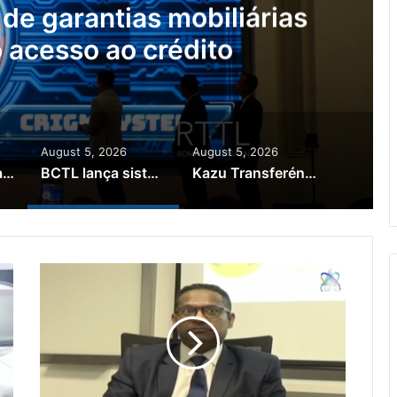
de garantias mobiliárias
 o acesso ao crédito
August 5, 2026
August 5, 2026
Brasil quer ajudar Timor-Leste a melhorar as variedades de café arábica e robusta
BCTL lança sistema de garantias mobiliárias para facilitar o acesso ao crédito
Kazu Transferénsia Osan Millaun 42 Husi Singapura, Advogadu Sei Halo Rekursu