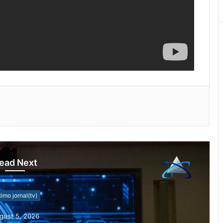
ead Next
timo jornal(tv)
gust 5, 2026