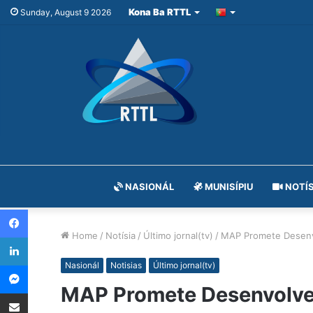
Kona Ba RTTL
Sunday, August 9 2026
NASIONÁL
MUNISÍPIU
NOTÍS
Facebook
Home
/
Notísia
/
Último jornal(tv)
/
MAP Promete Desenvol
LinkedIn
Messenger
Nasionál
Notisias
Último jornal(tv)
MAP Promete Desenvolver 
Share via Email