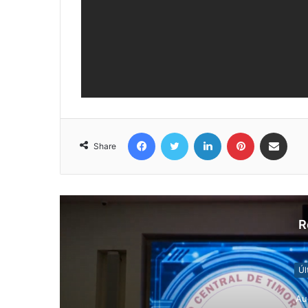
Facebook
Twitter
LinkedIn
Pinterest
Share via Email
Share
R
Úl
Au