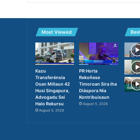
Most Viewed
Bes
PR Horta
Kazu
Rekoñese
Transferénsia
Timoroan Sira Iha
Osan Millaun 42
Diáspora Nia
Husi Singapura,
Kontribuisaun
Advogadu Sei
Halo Rekursu
August 5, 2026
August 5, 2026