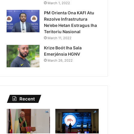
Kazu Transferénsia Osan M
March 1, 2022
PM Orienta Ona KAFI Atu
Singapura, Advogadu Sei
Rezolve Infrastrutura
Ne’ebe Hetan Estragus Iha
Teritoriu Nasional
March 11, 2022
Krize Boót Iha Sala
Emerjénsia HGNV
March 26, 2022
Recent