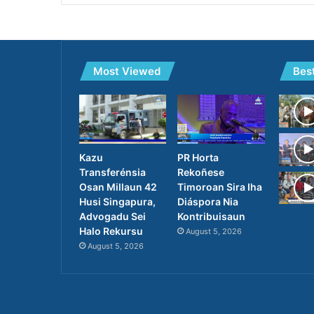
Most Viewed
Bes
PR Horta
Kazu
Rekoñese
Transferénsia
Timoroan Sira Iha
Osan Millaun 42
Diáspora Nia
Husi Singapura,
Kontribuisaun
Advogadu Sei
Halo Rekursu
August 5, 2026
August 5, 2026