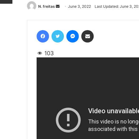
N. freitas
Send
June 3, 2022
Last Updated: June 3, 2
an
email
Facebook
Twitter
Messenger
Share via Email
103