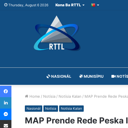
Kona Ba RTTL
Thursday, August 6 2026
NASIONÁL
MUNISÍPIU
NOTÍS
Facebook
Home
/
Notísia
/
Notísia Kalan
/
MAP Prende Rede Peska 
LinkedIn
Messenger
Nasionál
Notísia
Notísia Kalan
MAP Prende Rede Peska I
Share via Email