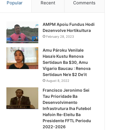
Popular
Recent
Comments
AMPM Apoiu Fundus Hodi
Dezenvolve Hortikultura
February 28, 2023
Amu Pároku Venilale
Hasa’e Kustu Renova
Sertidaun Ba $30, Amu
Vigario Baucau : Renova
Sertidaun Ne’e $2 De’it
August 8, 2022
Francisco Jeronimo Sei
Tau Prioridade Ba
Desenvolvimento
Infrastrutura Iha Futebol
Notísia Kalan
Hafoin Re-Eleitu Ba
Presidente FFTL Periodu
August 4, 2026
2022-2026