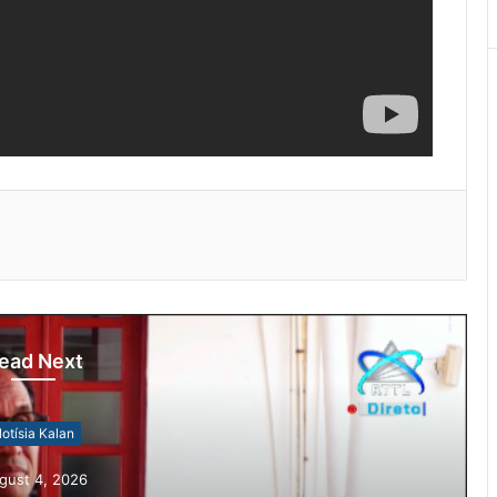
ead Next
otísia Kalan
gust 4, 2026