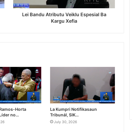
Lei Bandu Atributu Veiklu Espesial Ba
Kargu Xefia
 Ramos-Horta
La Kumpri Notifikasaun
Líder no…
Tribunál, SIK…
026
July 30, 2026