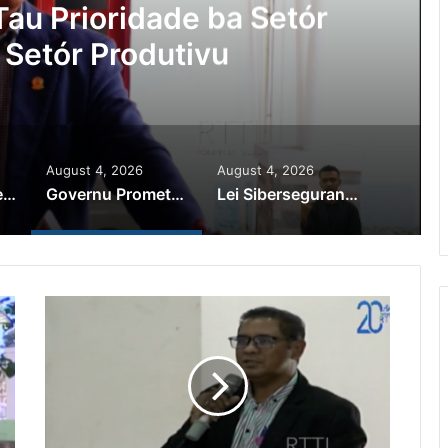
au Prioridade ba Setór
 Setór Produtivu
August 4, 2026
August 4, 2026
PR Horta Rekoñese Timoroan Sira Iha Diáspora Nia Kontribuisaun
Governu Promete Tau Prioridade ba Setór Minerais no Setór Produtivu
Lei Siberseguransa Ajuda Autoridade Polisiál Kaptura Autór Kriminozu ho Paradeiru Iha Estranjeiru