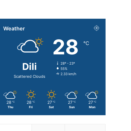
Weather
28
℃
Dili
28º - 23º
55%
2.33 km/h
Scattered Clouds
28
28
27
27
27
℃
℃
℃
℃
℃
Thu
Fri
Sat
Sun
Mon