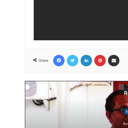
Facebook
Twitter
LinkedIn
Pinterest
Share via Email
Share
R
N
Au