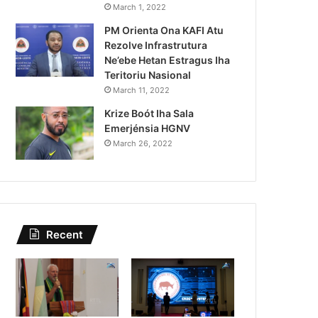
Lei Siberseguransa Ajuda Au
March 1, 2022
PM Orienta Ona KAFI Atu
Kaptura Autór Kriminozu h
Rezolve Infrastrutura
Estranjeiru
Ne’ebe Hetan Estragus Iha
Teritoriu Nasional
March 11, 2022
Krize Boót Iha Sala
Emerjénsia HGNV
March 26, 2022
Recent