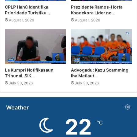
CPLP Hahú Identifika
Prezidente Ramos-Horta
Prioridade Turístiku…
Kondekora Líder no…
August 1, 2026
August 1, 2026
La Kumpri Notifikasaun
Advogadu: Kazu Scamming
Tribunál, SIK…
Iha Metiaut…
July 30, 2026
July 30, 2026
Weather
22
℃