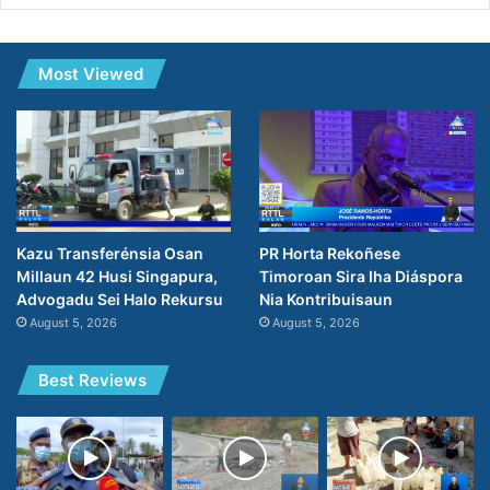
Most Viewed
PR Horta Rekoñese
Kazu Transferénsia Osan
Timoroan Sira Iha Diáspora
Millaun 42 Husi Singapura,
Nia Kontribuisaun
Advogadu Sei Halo Rekursu
August 5, 2026
August 5, 2026
Best Reviews