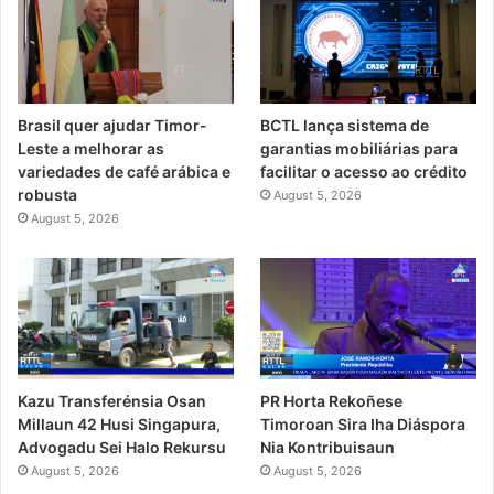
Brasil quer ajudar Timor-
BCTL lança sistema de
Leste a melhorar as
garantias mobiliárias para
variedades de café arábica e
facilitar o acesso ao crédito
robusta
August 5, 2026
August 5, 2026
PR Horta Rekoñese
Kazu Transferénsia Osan
Timoroan Sira Iha Diáspora
Millaun 42 Husi Singapura,
Nia Kontribuisaun
Advogadu Sei Halo Rekursu
August 5, 2026
August 5, 2026