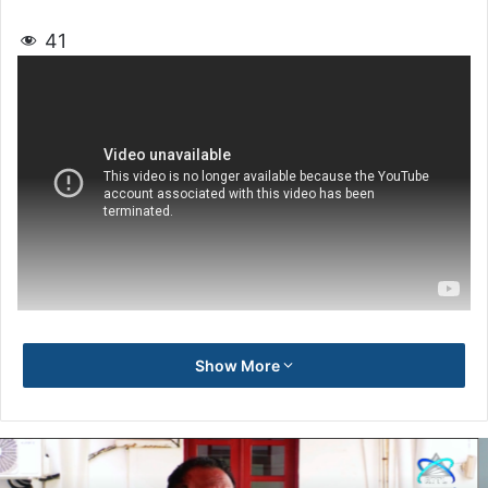
41
Show More