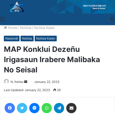
Menu
Home
/
Notísia
/
Notísia Kalan
Nasionál
Notísia
Notísia Kalan
MAP Konklui Dezeñu
Irigasaun Irabere Malibaka
No Seisal
N. freitas
Send
January 22, 2023
an
Last Updated: January 22, 2023
29
email
Facebook
Twitter
Messenger
WhatsApp
Telegram
Share via Email