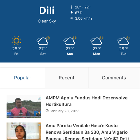
Dili
28º - 22º
67%
3.06 km/h
Clear Sky
28
27
27
27
28
℃
℃
℃
℃
℃
Fri
Sat
Sun
Mon
Tue
Popular
Recent
Comments
AMPM Apoiu Fundus Hodi Dezenvolve
Hortikultura
February 28, 2023
Amu Pároku Venilale Hasa’e Kustu
Renova Sertidaun Ba $30, Amu Vigario
Baucau : Renova Sertidaun Ne’e $2 De’it