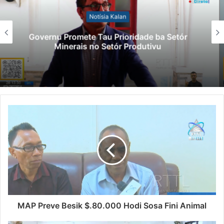
Notísia Kalan
Lei Siberseguransa Ajuda Autoridade
Polisiál Kaptura Autór Kriminozu ho
Paradeiru Iha Estranjeiru
MAP Preve Besik $.80.000 Hodi Sosa Fini Animal