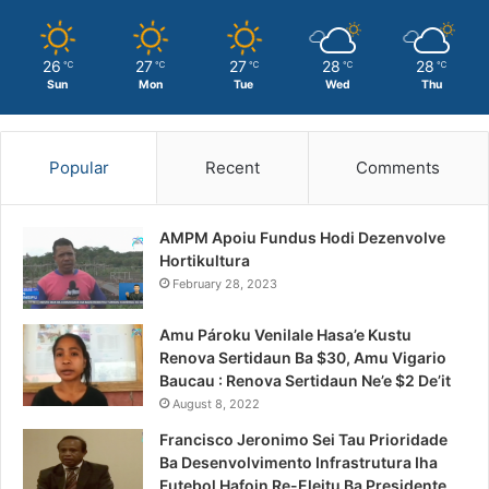
26
27
27
28
28
℃
℃
℃
℃
℃
Sun
Mon
Tue
Wed
Thu
Popular
Recent
Comments
AMPM Apoiu Fundus Hodi Dezenvolve
Hortikultura
February 28, 2023
Amu Pároku Venilale Hasa’e Kustu
Renova Sertidaun Ba $30, Amu Vigario
Baucau : Renova Sertidaun Ne’e $2 De’it
August 8, 2022
Francisco Jeronimo Sei Tau Prioridade
Ba Desenvolvimento Infrastrutura Iha
Futebol Hafoin Re-Eleitu Ba Presidente