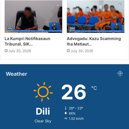
La Kumpri Notifikasaun
Advogadu: Kazu Scamming
Tribunál, SIK…
Iha Metiaut…
July 30, 2026
July 30, 2026
Weather
26
℃
Dili
26º - 23º
66%
1.52 km/h
Clear Sky