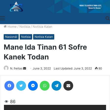
Menu
Home
/
Notísia
/
Notísia Kalan
Nasionál
Notísia
Notísia Kalan
Mane Ida Tinan 61 Sofre
Kanek Todan
N. freitas
Send
June 3, 2022
Last Updated: June 3, 2022
80
an
email
Facebook
Twitter
Messenger
WhatsApp
Telegram
Share via Email
86