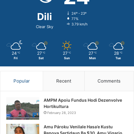
Dili
24º - 23º
77%
3.79 km/h
Clear Sky
24
27
27
27
28
℃
℃
℃
℃
℃
Fri
Sat
Sun
Mon
Tue
Popular
Recent
Comments
AMPM Apoiu Fundus Hodi Dezenvolve
Hortikultura
February 28, 2023
Amu Pároku Venilale Hasa’e Kustu
Renova Sertidaun Ba $30, Amu Vigario