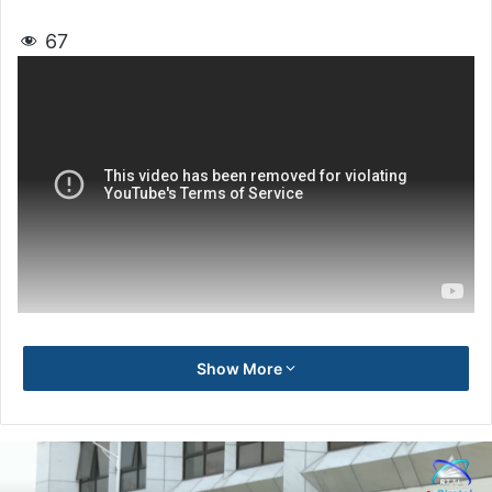
67
Show More