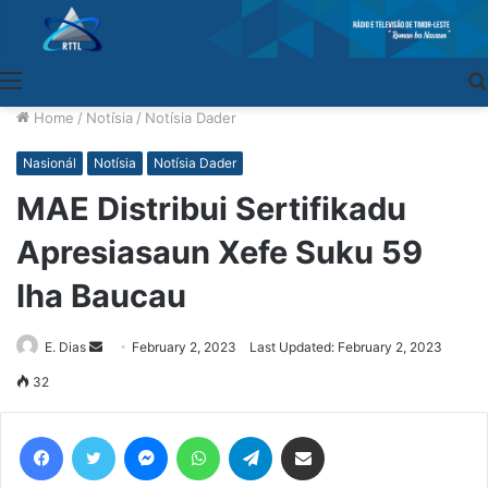
Menu
Home
/
Notísia
/
Notísia Dader
Nasionál
Notísia
Notísia Dader
MAE Distribui Sertifikadu
Apresiasaun Xefe Suku 59
Iha Baucau
E. Dias
Send
February 2, 2023
Last Updated: February 2, 2023
an
32
email
Facebook
Twitter
Messenger
WhatsApp
Telegram
Share via Email