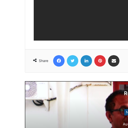
Facebook
Twitter
LinkedIn
Pinterest
Share via Email
Share
R
N
Au