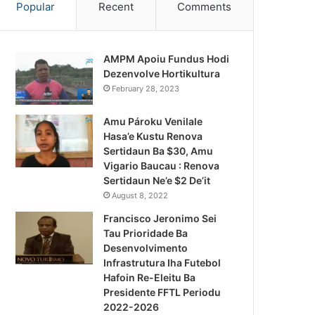
Popular
Recent
Comments
AMPM Apoiu Fundus Hodi
Dezenvolve Hortikultura
February 28, 2023
Amu Pároku Venilale
Hasa’e Kustu Renova
Sertidaun Ba $30, Amu
Vigario Baucau : Renova
Sertidaun Ne’e $2 De’it
August 8, 2022
Francisco Jeronimo Sei
Tau Prioridade Ba
Desenvolvimento
Infrastrutura Iha Futebol
Notísia Kalan
Hafoin Re-Eleitu Ba
Presidente FFTL Periodu
August 4, 2026
2022-2026