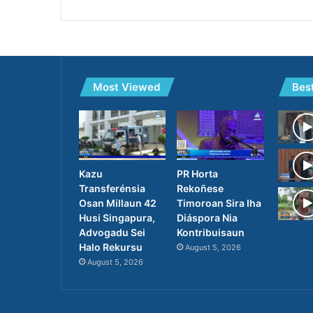
Most Viewed
Bes
PR Horta
Kazu
Rekoñese
Transferénsia
Timoroan Sira Iha
Osan Millaun 42
Diáspora Nia
Husi Singapura,
Kontribuisaun
Advogadu Sei
Halo Rekursu
August 5, 2026
August 5, 2026