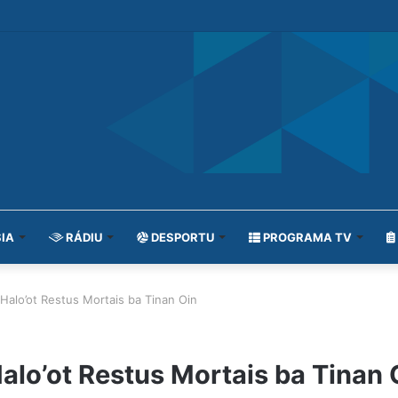
IA
RÁDIU
DESPORTU
PROGRAMA TV
alo’ot Restus Mortais ba Tinan Oin
lo’ot Restus Mortais ba Tinan 