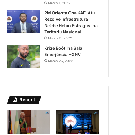
Lei Siberseguransa Ajuda Au
March 1, 2022
PM Orienta Ona KAFI Atu
Kaptura Autór Kriminozu h
Rezolve Infrastrutura
Estranjeiru
Ne’ebe Hetan Estragus Iha
Teritoriu Nasional
March 11, 2022
Krize Boót Iha Sala
Emerjénsia HGNV
March 26, 2022
Recent