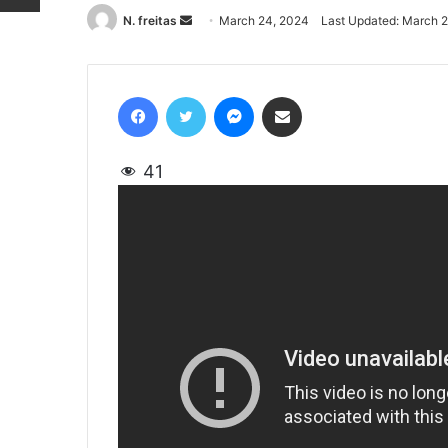
N. freitas
Send
March 24, 2024
Last Updated: March 
an
email
Facebook
Twitter
Messenger
Share via Email
41