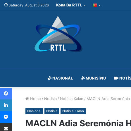
Kona Ba RTTL
Saturday, August 8 2026
NASIONÁL
MUNISÍPIU
NOTÍS
Facebook
Home
/
Notísia
/
Notísia Kalan
/
MACLN Adia Seremónia H
LinkedIn
Messenger
Nasionál
Notísia
Notísia Kalan
MACLN Adia Seremónia Ha
Share via Email