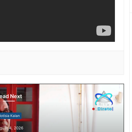
ead Next
otísia Kalan
gust 4, 2026