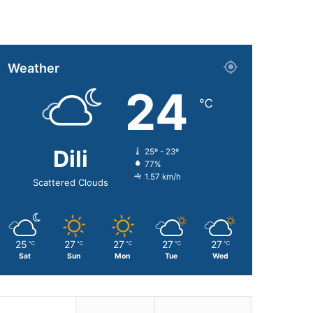
Weather
24
℃
Dili
25º - 23º
77%
1.57 km/h
Scattered Clouds
25
27
27
27
27
℃
℃
℃
℃
℃
Sat
Sun
Mon
Tue
Wed