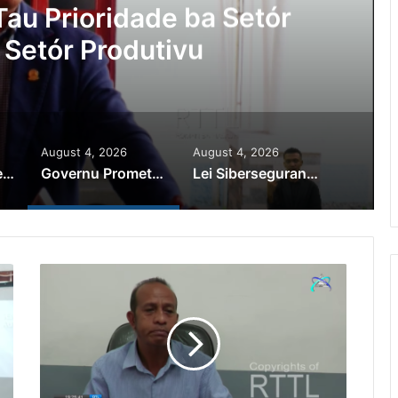
au Prioridade ba Setór
 Setór Produtivu
August 4, 2026
August 4, 2026
PR Horta Rekoñese Timoroan Sira Iha Diáspora Nia Kontribuisaun
Governu Promete Tau Prioridade ba Setór Minerais no Setór Produtivu
Lei Siberseguransa Ajuda Autoridade Polisiál Kaptura Autór Kriminozu ho Paradeiru Iha Estranjeiru