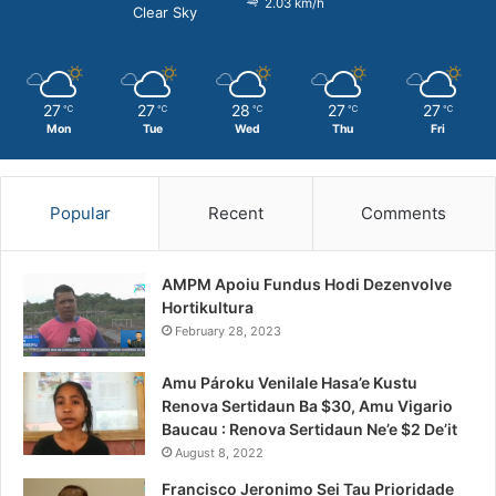
2.03 km/h
Clear Sky
27
27
28
27
27
℃
℃
℃
℃
℃
Mon
Tue
Wed
Thu
Fri
Popular
Recent
Comments
AMPM Apoiu Fundus Hodi Dezenvolve
Hortikultura
February 28, 2023
Amu Pároku Venilale Hasa’e Kustu
Renova Sertidaun Ba $30, Amu Vigario
Baucau : Renova Sertidaun Ne’e $2 De’it
August 8, 2022
Francisco Jeronimo Sei Tau Prioridade