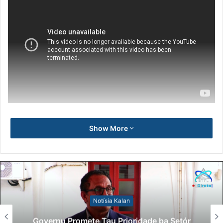
Show More
Notísia Kalan
Governu Promete Tau Prioridade ba Setór