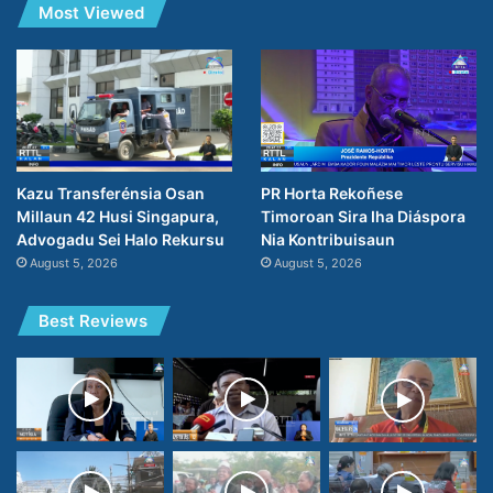
Most Viewed
PR Horta Rekoñese
Kazu Transferénsia Osan
Timoroan Sira Iha Diáspora
Millaun 42 Husi Singapura,
Nia Kontribuisaun
Advogadu Sei Halo Rekursu
August 5, 2026
August 5, 2026
Best Reviews