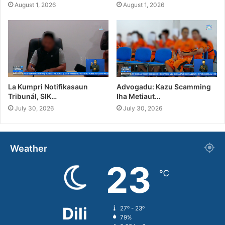
August 1, 2026
August 1, 2026
La Kumpri Notifikasaun
Advogadu: Kazu Scamming
Tribunál, SIK…
Iha Metiaut…
July 30, 2026
July 30, 2026
Weather
23
℃
Dili
27º - 23º
79%