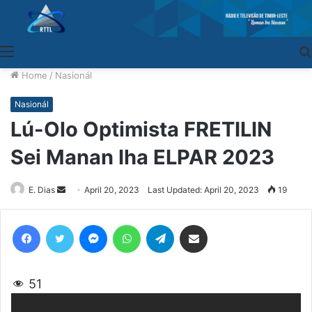
Menu
Home
/
Nasionál
Nasionál
Lú-Olo Optimista FRETILIN
Sei Manan Iha ELPAR 2023
E. Dias
Send
April 20, 2023
Last Updated: April 20, 2023
19
an
email
Facebook
Twitter
Messenger
WhatsApp
Telegram
Share via Email
51