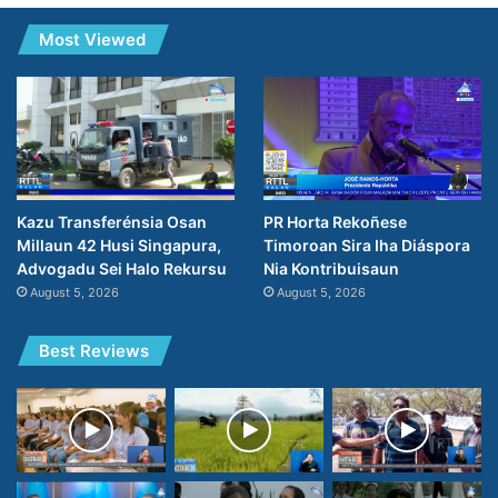
Most Viewed
PR Horta Rekoñese
Kazu Transferénsia Osan
Timoroan Sira Iha Diáspora
Millaun 42 Husi Singapura,
Nia Kontribuisaun
Advogadu Sei Halo Rekursu
August 5, 2026
August 5, 2026
Best Reviews