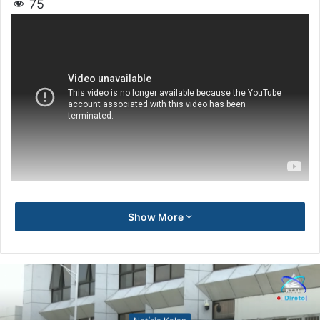
75
Show More