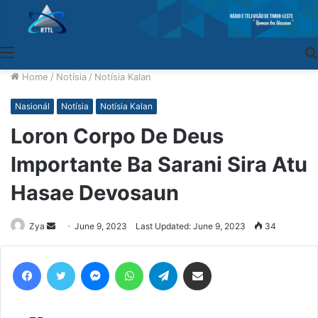
Menu
Home
/
Notísia
/
Notísia Kalan
Nasionál
Notísia
Notísia Kalan
Loron Corpo De Deus
Importante Ba Sarani Sira Atu
Hasae Devosaun
Zya
Send
June 9, 2023
Last Updated: June 9, 2023
34
an
email
Facebook
Twitter
Messenger
WhatsApp
Telegram
Share via Email