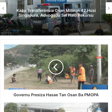
Notísia Kalan
Kazu Transferénsia Osan Millaun 42 Husi
Singapura, Advogadu Sei Halo Rekursu
Governu Presiza Hasae Tan Osan Ba PMOPA