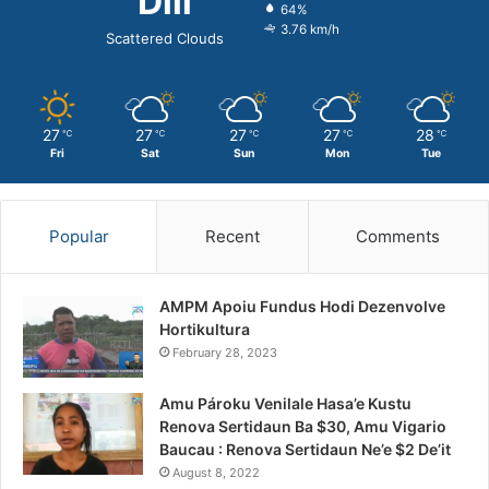
Dili
64%
3.76 km/h
Scattered Clouds
27
27
27
27
28
℃
℃
℃
℃
℃
Fri
Sat
Sun
Mon
Tue
Popular
Recent
Comments
AMPM Apoiu Fundus Hodi Dezenvolve
Hortikultura
February 28, 2023
Amu Pároku Venilale Hasa’e Kustu
Renova Sertidaun Ba $30, Amu Vigario
Baucau : Renova Sertidaun Ne’e $2 De’it
August 8, 2022