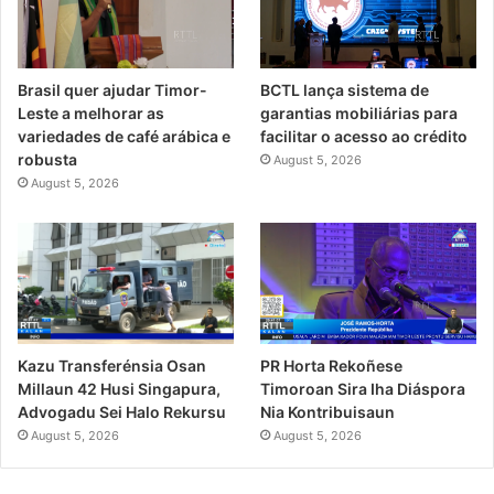
Brasil quer ajudar Timor-
BCTL lança sistema de
Leste a melhorar as
garantias mobiliárias para
variedades de café arábica e
facilitar o acesso ao crédito
robusta
August 5, 2026
August 5, 2026
PR Horta Rekoñese
Kazu Transferénsia Osan
Timoroan Sira Iha Diáspora
Millaun 42 Husi Singapura,
Nia Kontribuisaun
Advogadu Sei Halo Rekursu
August 5, 2026
August 5, 2026