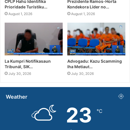
CPLP Hahú Identifika
Prezidente Ramos-Horta
Prioridade Turístiku…
Kondekora Líder no…
August 1, 2026
August 1, 2026
La Kumpri Notifikasaun
Advogadu: Kazu Scamming
Tribunál, SIK…
Iha Metiaut…
July 30, 2026
July 30, 2026
Weather
23
℃