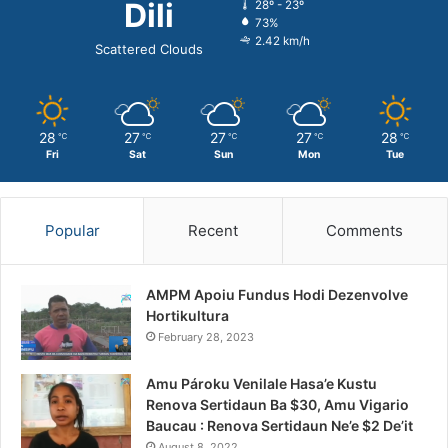
Dili
28º - 23º
73%
2.42 km/h
Scattered Clouds
28
27
27
27
28
℃
℃
℃
℃
℃
Fri
Sat
Sun
Mon
Tue
Popular
Recent
Comments
AMPM Apoiu Fundus Hodi Dezenvolve
Hortikultura
February 28, 2023
Amu Pároku Venilale Hasa’e Kustu
Renova Sertidaun Ba $30, Amu Vigario
Baucau : Renova Sertidaun Ne’e $2 De’it
August 8, 2022