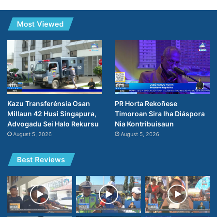
Most Viewed
PR Horta Rekoñese
Kazu Transferénsia Osan
Timoroan Sira Iha Diáspora
Millaun 42 Husi Singapura,
Nia Kontribuisaun
Advogadu Sei Halo Rekursu
August 5, 2026
August 5, 2026
Best Reviews