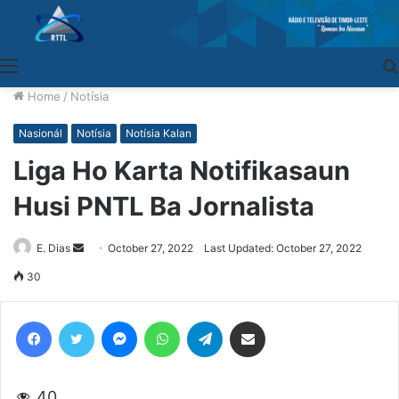
Menu
Home
/
Notísia
Nasionál
Notísia
Notísia Kalan
Liga Ho Karta Notifikasaun
Husi PNTL Ba Jornalista
E. Dias
Send
October 27, 2022
Last Updated: October 27, 2022
an
30
email
Facebook
Twitter
Messenger
WhatsApp
Telegram
Share via Email
40