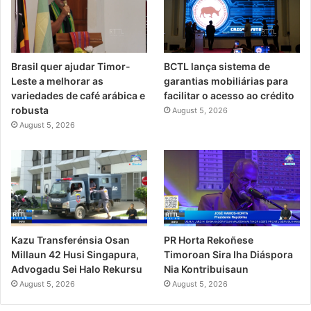
Brasil quer ajudar Timor-
BCTL lança sistema de
Leste a melhorar as
garantias mobiliárias para
variedades de café arábica e
facilitar o acesso ao crédito
robusta
August 5, 2026
August 5, 2026
PR Horta Rekoñese
Kazu Transferénsia Osan
Timoroan Sira Iha Diáspora
Millaun 42 Husi Singapura,
Nia Kontribuisaun
Advogadu Sei Halo Rekursu
August 5, 2026
August 5, 2026