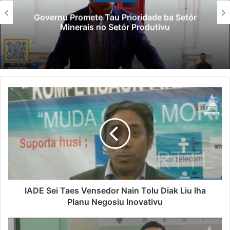
Lei Siberseguransa Ajuda Autoridade
Polisiál Kaptura Autór Kriminozu ho
Paradeiru Iha Estranjeiru
IADE Sei Taes Vensedor Nain Tolu Diak Liu Iha
Planu Negosiu Inovativu