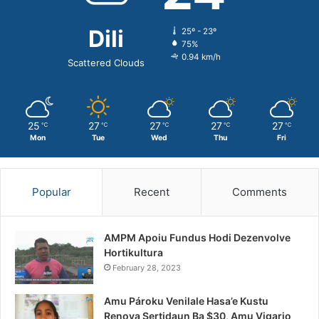
Dili
25º - 23º
75%
0.94 km/h
Scattered Clouds
25
27
27
27
27
℃
℃
℃
℃
℃
Mon
Tue
Wed
Thu
Fri
Popular
Recent
Comments
AMPM Apoiu Fundus Hodi Dezenvolve
Hortikultura
February 28, 2023
Amu Pároku Venilale Hasa’e Kustu
Renova Sertidaun Ba $30, Amu Vigario