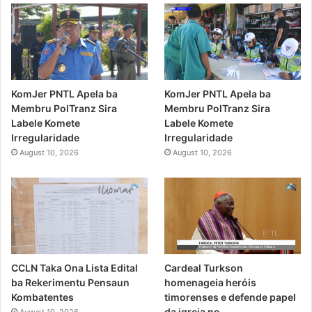
KomJer PNTL Apela ba
KomJer PNTL Apela ba
Membru PolTranz Sira
Membru PolTranz Sira
Labele Komete
Labele Komete
Irregularidade
Irregularidade
August 10, 2026
August 10, 2026
CCLN Taka Ona Lista Edital
Cardeal Turkson
ba Rekerimentu Pensaun
homenageia heróis
Kombatentes
timorenses e defende papel
da igreja no
August 10, 2026