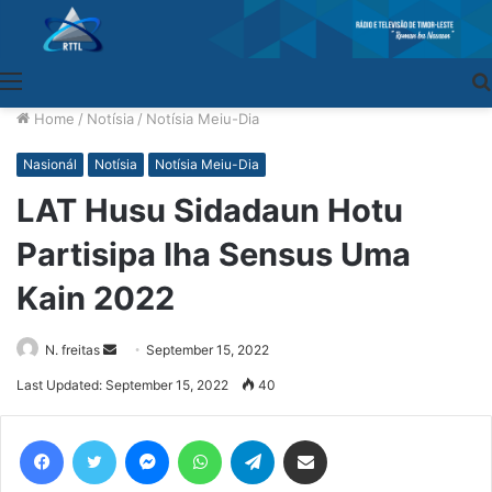
Menu
Home
/
Notísia
/
Notísia Meiu-Dia
Nasionál
Notísia
Notísia Meiu-Dia
LAT Husu Sidadaun Hotu
Partisipa Iha Sensus Uma
Kain 2022
N. freitas
Send
September 15, 2022
an
Last Updated: September 15, 2022
40
email
Facebook
Twitter
Messenger
WhatsApp
Telegram
Share via Email