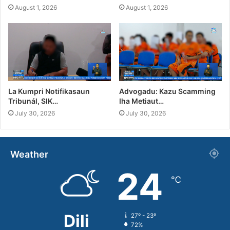
August 1, 2026
August 1, 2026
La Kumpri Notifikasaun
Advogadu: Kazu Scamming
Tribunál, SIK…
Iha Metiaut…
July 30, 2026
July 30, 2026
Weather
24
℃
Dili
27º - 23º
72%