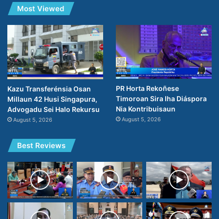
Most Viewed
PR Horta Rekoñese
Kazu Transferénsia Osan
Timoroan Sira Iha Diáspora
Millaun 42 Husi Singapura,
Nia Kontribuisaun
Advogadu Sei Halo Rekursu
August 5, 2026
August 5, 2026
Best Reviews