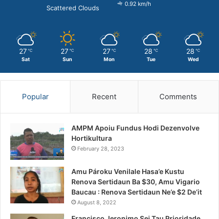
0.92 km/h
Scattered Clouds
27
27
27
28
28
℃
℃
℃
℃
℃
Sat
Sun
Mon
Tue
Wed
Popular
Recent
Comments
AMPM Apoiu Fundus Hodi Dezenvolve
Hortikultura
February 28, 2023
Amu Pároku Venilale Hasa’e Kustu
Renova Sertidaun Ba $30, Amu Vigario
Baucau : Renova Sertidaun Ne’e $2 De’it
August 8, 2022
Francisco Jeronimo Sei Tau Prioridade