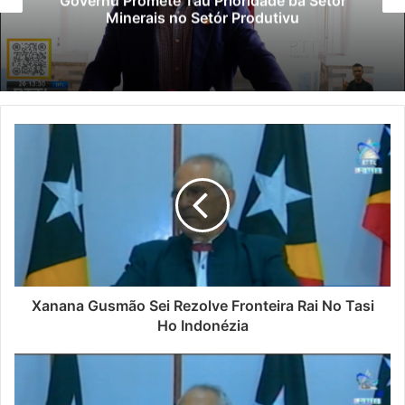
oridade ba Setór
Polisiál Kaptura Autó
 Produtivu
Paradeiru Iha Est
Xanana Gusmão Sei Rezolve Fronteira Rai No Tasi
Ho Indonézia