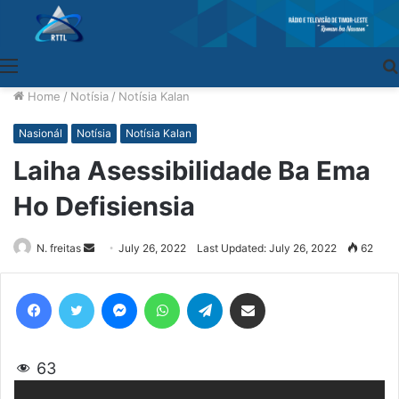
Menu
Home
/
Notísia
/
Notísia Kalan
Nasionál
Notísia
Notísia Kalan
Laiha Asessibilidade Ba Ema
Ho Defisiensia
N. freitas
Send
July 26, 2022
Last Updated: July 26, 2022
62
an
email
Facebook
Twitter
Messenger
WhatsApp
Telegram
Share via Email
63