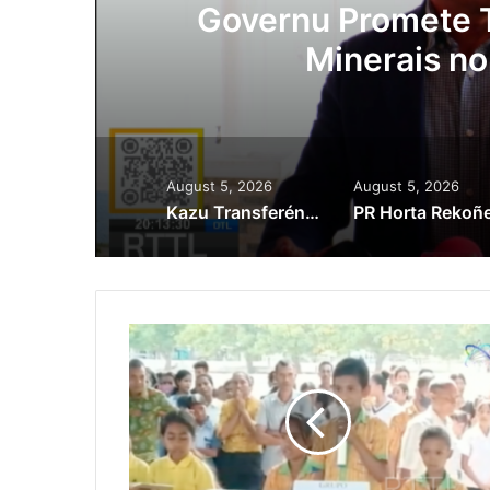
ora
Governu Promete T
Minerais no
August 5, 2026
August 5, 2026
Kazu Transferénsia Osan Millaun 42 Husi Singapura, Advogadu Sei Halo Rekursu