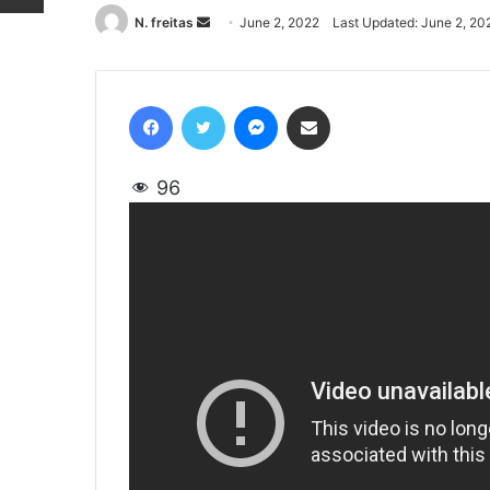
N. freitas
Send
June 2, 2022
Last Updated: June 2, 20
an
email
Facebook
Twitter
Messenger
Share via Email
96