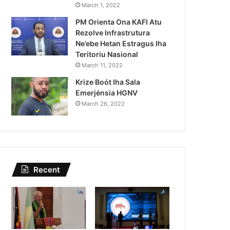
Lei Siberseguransa Ajuda Au
March 1, 2022
PM Orienta Ona KAFI Atu
Kaptura Autór Kriminozu h
Rezolve Infrastrutura
Estranjeiru
Ne’ebe Hetan Estragus Iha
Teritoriu Nasional
March 11, 2022
Krize Boót Iha Sala
Emerjénsia HGNV
March 26, 2022
Recent