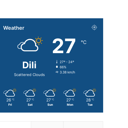
Weather
27
℃
Dili
27º - 24º
66%
3.38 km/h
Scattered Clouds
26
27
27
27
28
℃
℃
℃
℃
℃
Fri
Sat
Sun
Mon
Tue