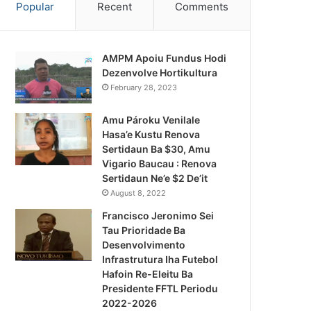
Popular
Recent
Comments
AMPM Apoiu Fundus Hodi
Dezenvolve Hortikultura
February 28, 2023
Amu Pároku Venilale
Hasa’e Kustu Renova
Sertidaun Ba $30, Amu
Vigario Baucau : Renova
Sertidaun Ne’e $2 De’it
August 8, 2022
Francisco Jeronimo Sei
Tau Prioridade Ba
Desenvolvimento
Infrastrutura Iha Futebol
Notísia Kalan
Hafoin Re-Eleitu Ba
Presidente FFTL Periodu
August 4, 2026
2022-2026