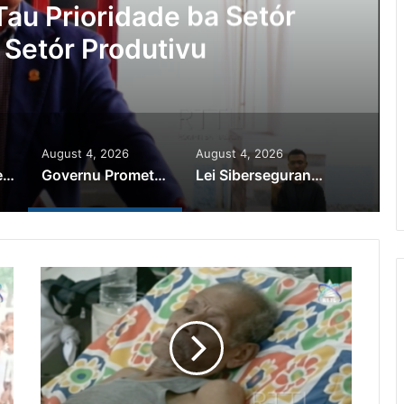
au Prioridade ba Setór
 Setór Produtivu
August 4, 2026
August 4, 2026
PR Horta Rekoñese Timoroan Sira Iha Diáspora Nia Kontribuisaun
Governu Promete Tau Prioridade ba Setór Minerais no Setór Produtivu
Lei Siberseguransa Ajuda Autoridade Polisiál Kaptura Autór Kriminozu ho Paradeiru Iha Estranjeiru