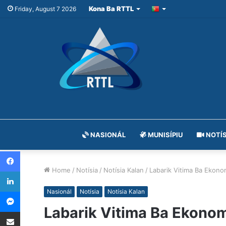
Kona Ba RTTL
Friday, August 7 2026
NASIONÁL
MUNISÍPIU
NOTÍS
Facebook
Home
/
Notísia
/
Notísia Kalan
/
Labarik Vitima Ba Ekonom
LinkedIn
Messenger
Nasionál
Notísia
Notísia Kalan
Labarik Vitima Ba Ekonom
Share via Email