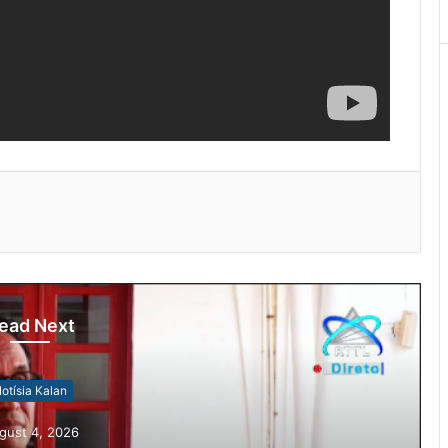
ead Next
otísia Kalan
gust 4, 2026