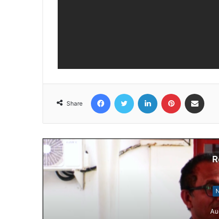
Facebook
Twitter
LinkedIn
Pinterest
Share via Email
Share
R
N
Au