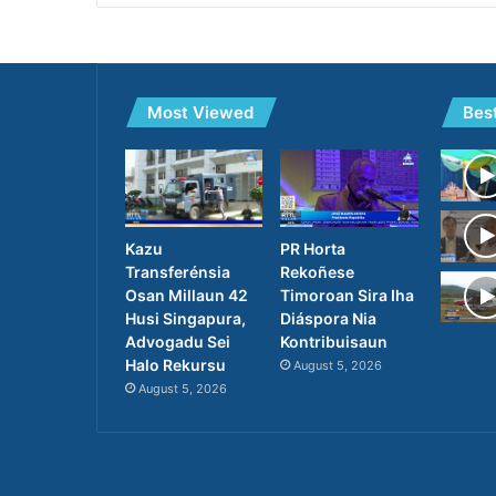
Most Viewed
Bes
PR Horta
Kazu
Rekoñese
Transferénsia
Timoroan Sira Iha
Osan Millaun 42
Diáspora Nia
Husi Singapura,
Kontribuisaun
Advogadu Sei
Halo Rekursu
August 5, 2026
August 5, 2026