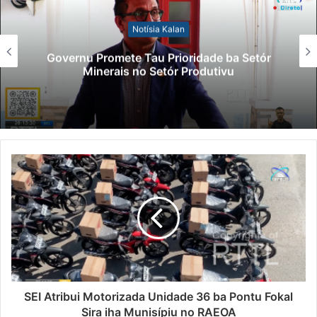
Notísia Kalan
Governu Promete Tau Prioridade ba Setór
Minerais no Setór Produtivu
SEI Atribui Motorizada Unidade 36 ba Pontu Fokal
Sira iha Munisípiu no RAEOA