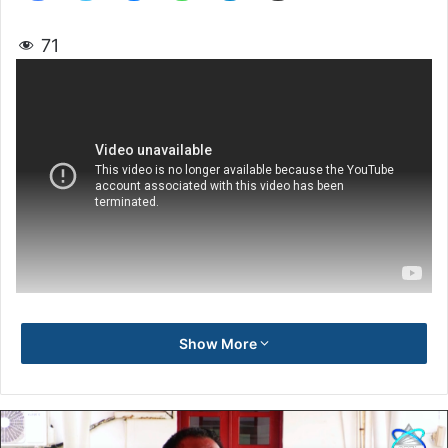
71
Show More