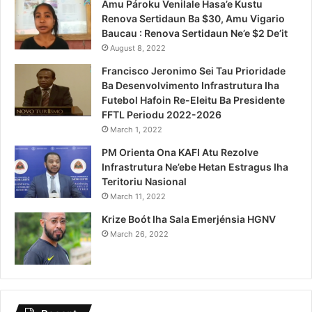
Amu Pároku Venilale Hasa’e Kustu
Renova Sertidaun Ba $30, Amu Vigario
Baucau : Renova Sertidaun Ne’e $2 De’it
August 8, 2022
Francisco Jeronimo Sei Tau Prioridade
Ba Desenvolvimento Infrastrutura Iha
Futebol Hafoin Re-Eleitu Ba Presidente
FFTL Periodu 2022-2026
March 1, 2022
PM Orienta Ona KAFI Atu Rezolve
Infrastrutura Ne’ebe Hetan Estragus Iha
Teritoriu Nasional
March 11, 2022
Krize Boót Iha Sala Emerjénsia HGNV
March 26, 2022