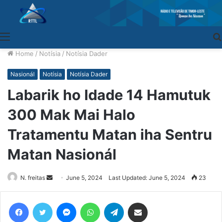
Menu
Home
/
Notísia
/
Notísia Dader
Nasionál
Notísia
Notísia Dader
Labarik ho Idade 14 Hamutuk
300 Mak Mai Halo
Tratamentu Matan iha Sentru
Matan Nasionál
N. freitas
Send
June 5, 2024
Last Updated: June 5, 2024
23
an
email
Facebook
Twitter
Messenger
WhatsApp
Telegram
Share via Email