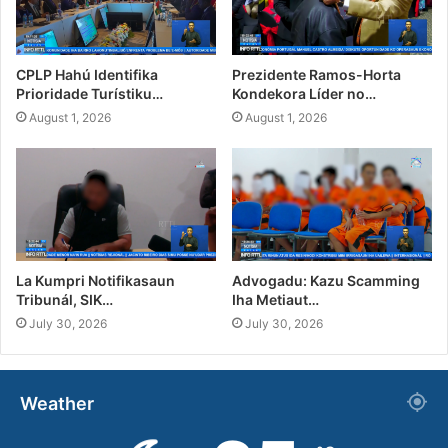
CPLP Hahú Identifika
Prezidente Ramos-Horta
Prioridade Turístiku…
Kondekora Líder no…
August 1, 2026
August 1, 2026
La Kumpri Notifikasaun
Advogadu: Kazu Scamming
Tribunál, SIK…
Iha Metiaut…
July 30, 2026
July 30, 2026
Weather