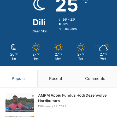
25
℃
Dili
26º - 23º
80%
3.04 km/h
Clear Sky
26
27
27
27
27
℃
℃
℃
℃
℃
Sat
Sun
Mon
Tue
Wed
Popular
Recent
Comments
AMPM Apoiu Fundus Hodi Dezenvolve
Hortikultura
February 28, 2023