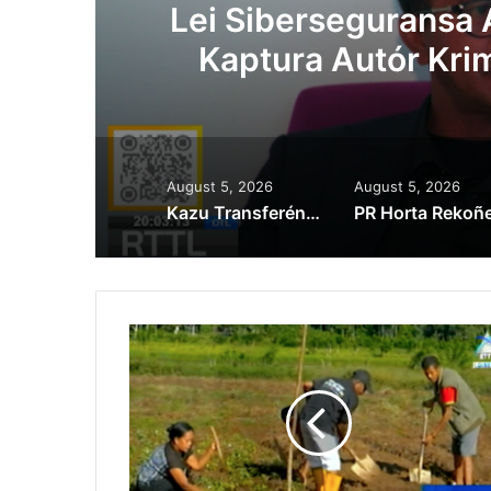
Lei Siberseguransa 
Kaptura Autór Kri
Est
August 5, 2026
August 5, 2026
Kazu Transferénsia Osan Millaun 42 Husi Singapura, Advogadu Sei Halo Rekursu