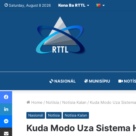
Kona Ba RTTL
Saturday, August 8 2026
NASIONÁL
MUNISÍPIU
NOTÍS
Facebook
Home
/
Notísia
/
Notísia Kalan
/
Kuda Modo Uza Sistema
LinkedIn
Messenger
Nasionál
Notísia
Notísia Kalan
Kuda Modo Uza Sistema 
Share via Email