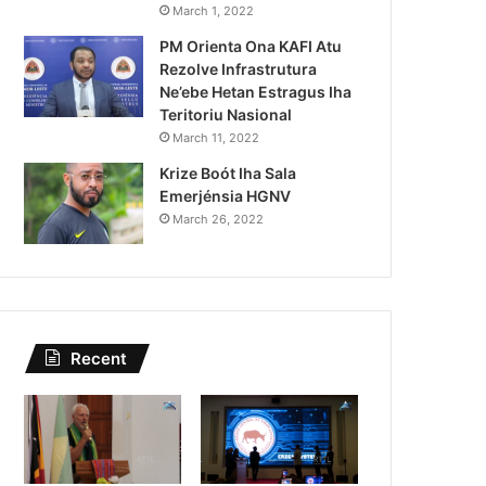
Kazu Transferénsia Osan M
March 1, 2022
PM Orienta Ona KAFI Atu
Singapura, Advogadu Sei
Rezolve Infrastrutura
Ne’ebe Hetan Estragus Iha
Teritoriu Nasional
March 11, 2022
Krize Boót Iha Sala
Emerjénsia HGNV
March 26, 2022
Recent