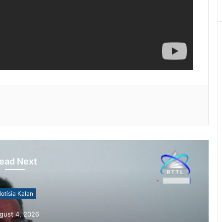
ead Next
otísia Kalan
gust 4, 2026