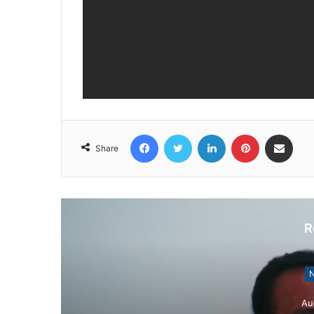
Facebook
Twitter
LinkedIn
Pinterest
Share via Email
Share
R
N
Au