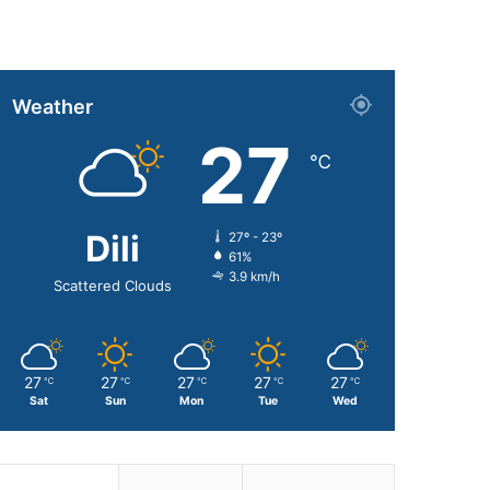
Weather
27
℃
Dili
27º - 23º
61%
3.9 km/h
Scattered Clouds
27
27
27
27
27
℃
℃
℃
℃
℃
Sat
Sun
Mon
Tue
Wed