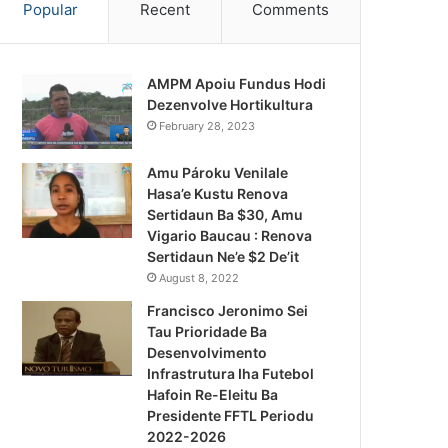
Popular
Recent
Comments
AMPM Apoiu Fundus Hodi
Dezenvolve Hortikultura
February 28, 2023
Amu Pároku Venilale
Hasa’e Kustu Renova
Sertidaun Ba $30, Amu
Vigario Baucau : Renova
Sertidaun Ne’e $2 De’it
August 8, 2022
Francisco Jeronimo Sei
Tau Prioridade Ba
Desenvolvimento
Infrastrutura Iha Futebol
Notísia Kalan
Hafoin Re-Eleitu Ba
Presidente FFTL Periodu
August 5, 2026
2022-2026