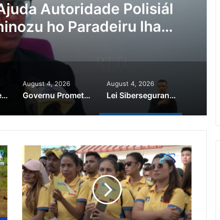
Ajuda Autoridade Polisiál
minozu ho Paradeiru Iha
ranjeiru
August 4, 2026
August 4, 2026
PR Horta Rekoñese Timoroan Sira Iha Diáspora Nia Kontribuisaun
Governu Promete Tau Prioridade ba Setór Minerais no Setór Produtivu
Lei Siberseguransa Ajuda Autoridade Polisiál Kaptura Autór Kriminozu ho Paradeiru Iha Estranjeiru