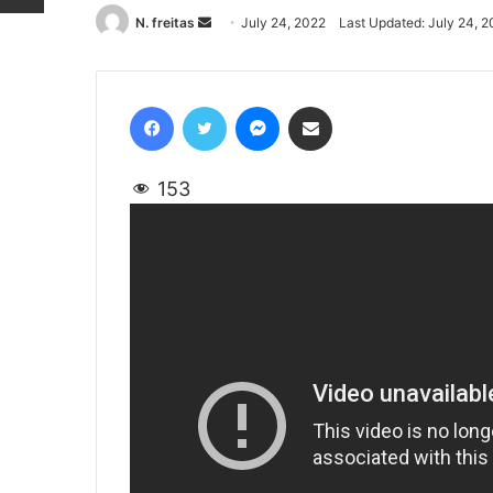
N. freitas
Send
July 24, 2022
Last Updated: July 24, 
an
email
Facebook
Twitter
Messenger
Share via Email
153