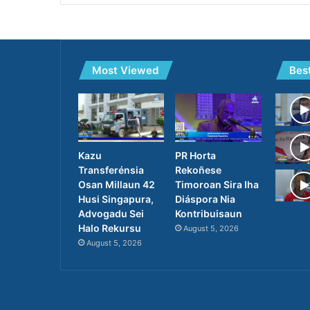
Most Viewed
Bes
PR Horta
Kazu
Rekoñese
Transferénsia
Timoroan Sira Iha
Osan Millaun 42
Diáspora Nia
Husi Singapura,
Kontribuisaun
Advogadu Sei
Halo Rekursu
August 5, 2026
August 5, 2026