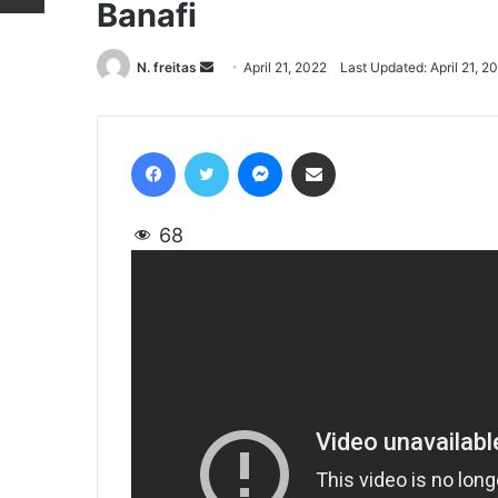
Banafi
N. freitas
Send
April 21, 2022
Last Updated: April 21, 2
an
email
Facebook
Twitter
Messenger
Share via Email
68