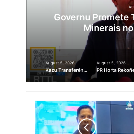
Au
ora
Governu Promete T
Minerais no
August 5, 2026
August 5, 2026
Kazu Transferénsia Osan Millaun 42 Husi Singapura, Advogadu Sei Halo Rekursu