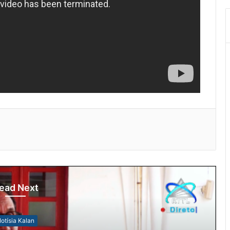
ead Next
otísia Kalan