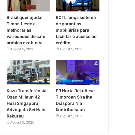
Brasil quer ajudar
BCTL lança sistema
Timor-Leste a
de garantias
melhorar as
mobiliárias para
variedades de café
facilitar o acesso ao
arábica e robusta
crédito
August 5, 2026
August 5, 2026
PR Horta Rekoñese
Kazu Transferénsia
Timoroan Sira Iha
Osan Millaun 42
Diáspora Nia
Husi Singapura,
Kontribuisaun
Advogadu Sei Halo
Rekursu
August 5, 2026
August 5, 2026