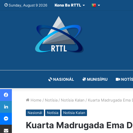
Kona Ba RTTL
Sunday, August 9 2026
NASIONÁL
MUNISÍPIU
NOTÍS
Facebook
Home
/
Notísia
/
Notísia Kalan
/
Kuarta Madrugada Ema D
LinkedIn
Messenger
Nasionál
Notísia
Notísia Kalan
Kuarta Madrugada Ema D
Share via Email