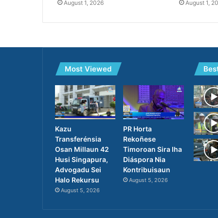
August 1, 2026
August 1, 2
Most Viewed
Bes
PR Horta
Kazu
Rekoñese
Transferénsia
Timoroan Sira Iha
Osan Millaun 42
Diáspora Nia
Husi Singapura,
Kontribuisaun
Advogadu Sei
Halo Rekursu
August 5, 2026
August 5, 2026