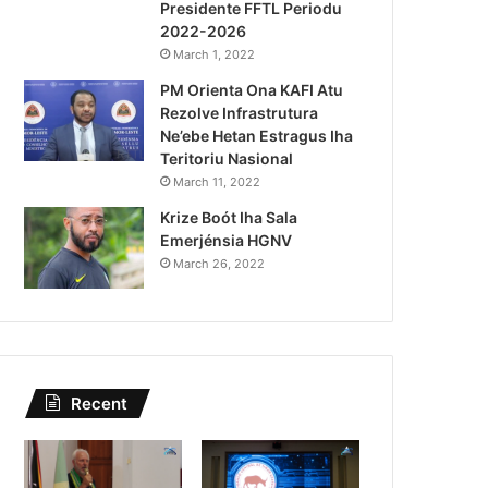
Presidente FFTL Periodu
August 4, 2026
2022-2026
Lei Siberseguransa Ajuda Au
March 1, 2022
PM Orienta Ona KAFI Atu
Kaptura Autór Kriminozu h
Rezolve Infrastrutura
Estranjeiru
Ne’ebe Hetan Estragus Iha
Teritoriu Nasional
March 11, 2022
Krize Boót Iha Sala
Emerjénsia HGNV
March 26, 2022
Recent