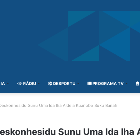
IA
RÁDIU
DESPORTU
PROGRAMA TV
eskonhesidu Sunu Uma Ida Iha Aldeia Kuanobe Suku Banafi
eskonhesidu Sunu Uma Ida Iha 