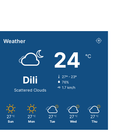
Weather
24
℃
Dili
27º - 23º
76%
1.7 km/h
Scattered Clouds
27
27
27
27
27
℃
℃
℃
℃
℃
Sun
Mon
Tue
Wed
Thu