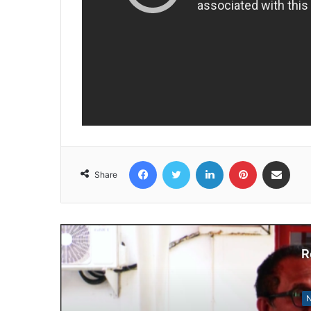
Facebook
Twitter
LinkedIn
Pinterest
Share via Email
Share
R
N