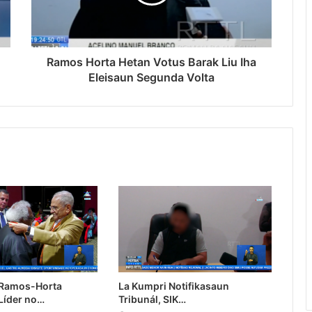
Ramos Horta Hetan Votus Barak Liu Iha
Eleisaun Segunda Volta
 Ramos-Horta
La Kumpri Notifikasaun
Líder no…
Tribunál, SIK…