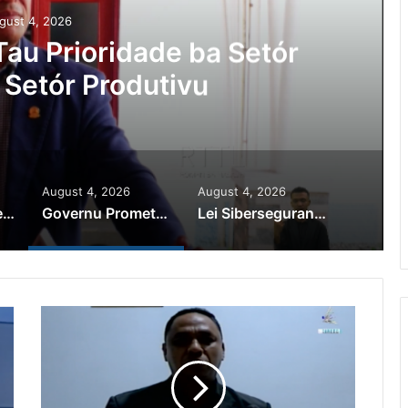
gust 4, 2026
au Prioridade ba Setór
 Setór Produtivu
August 4, 2026
August 4, 2026
PR Horta Rekoñese Timoroan Sira Iha Diáspora Nia Kontribuisaun
Governu Promete Tau Prioridade ba Setór Minerais no Setór Produtivu
Lei Siberseguransa Ajuda Autoridade Polisiál Kaptura Autór Kriminozu ho Paradeiru Iha Estranjeiru