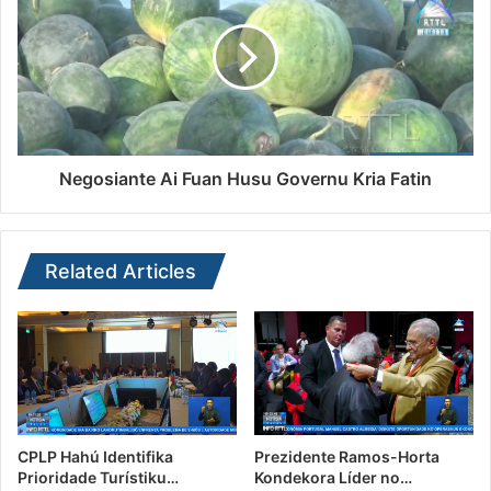
Negosiante Ai Fuan Husu Governu Kria Fatin
Related Articles
CPLP Hahú Identifika
Prezidente Ramos-Horta
Prioridade Turístiku…
Kondekora Líder no…