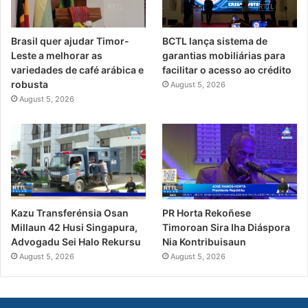
Brasil quer ajudar Timor-
BCTL lança sistema de
Leste a melhorar as
garantias mobiliárias para
variedades de café arábica e
facilitar o acesso ao crédito
robusta
August 5, 2026
August 5, 2026
PR Horta Rekoñese
Kazu Transferénsia Osan
Timoroan Sira Iha Diáspora
Millaun 42 Husi Singapura,
Nia Kontribuisaun
Advogadu Sei Halo Rekursu
August 5, 2026
August 5, 2026