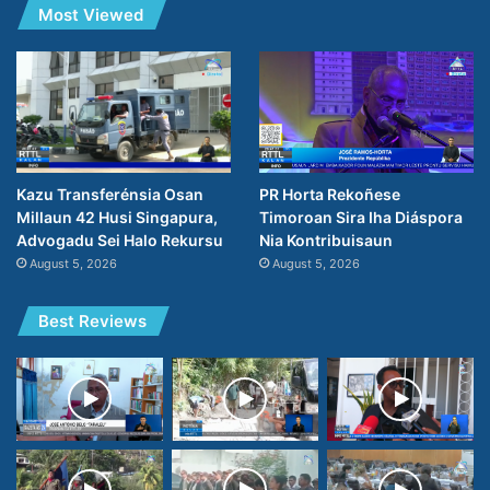
Most Viewed
PR Horta Rekoñese
Kazu Transferénsia Osan
Timoroan Sira Iha Diáspora
Millaun 42 Husi Singapura,
Nia Kontribuisaun
Advogadu Sei Halo Rekursu
August 5, 2026
August 5, 2026
Best Reviews