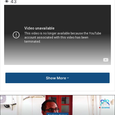
43
Show More