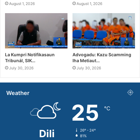
August 1, 2026
August 1, 2026
La Kumpri Notifikasaun
Advogadu: Kazu Scamming
Tribunál, SIK…
Iha Metiaut…
July 30, 2026
July 30, 2026
Weather
25
℃
Dili
26º - 24º
81%