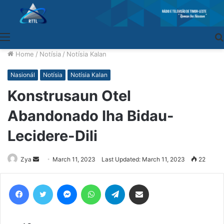
Menu
Home
/
Notísia
/
Notísia Kalan
Nasionál
Notísia
Notísia Kalan
Konstrusaun Otel
Abandonado Iha Bidau-
Lecidere-Dili
Zya
Send
March 11, 2023
Last Updated: March 11, 2023
22
an
email
Facebook
Twitter
Messenger
WhatsApp
Telegram
Share via Email