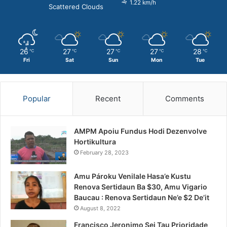
1.22 km/h
Scattered Clouds
26
27
27
27
28
℃
℃
℃
℃
℃
Fri
Sat
Sun
Mon
Tue
Popular
Recent
Comments
AMPM Apoiu Fundus Hodi Dezenvolve
Hortikultura
February 28, 2023
Amu Pároku Venilale Hasa’e Kustu
Renova Sertidaun Ba $30, Amu Vigario
Baucau : Renova Sertidaun Ne’e $2 De’it
August 8, 2022
Francisco Jeronimo Sei Tau Prioridade