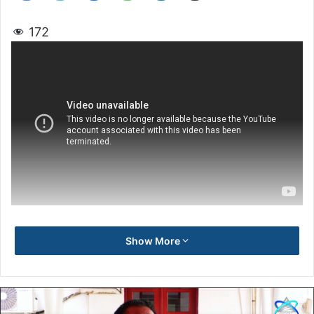
172
Show More