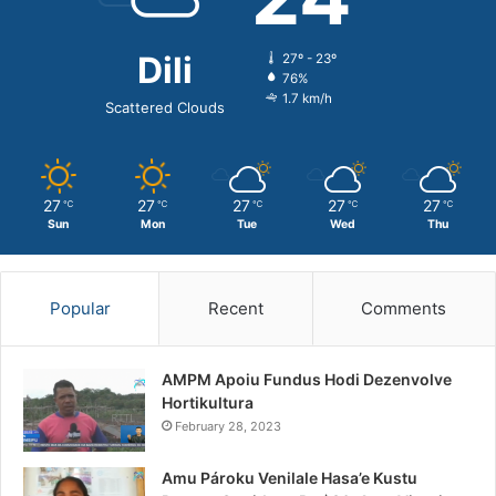
Dili
27º - 23º
76%
1.7 km/h
Scattered Clouds
27
27
27
27
27
℃
℃
℃
℃
℃
Sun
Mon
Tue
Wed
Thu
Popular
Recent
Comments
AMPM Apoiu Fundus Hodi Dezenvolve
Hortikultura
February 28, 2023
Amu Pároku Venilale Hasa’e Kustu