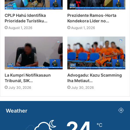
CPLP Hahú Identifika
Prezidente Ramos-Horta
Prioridade Turístiku…
Kondekora Líder no…
August 1, 2026
August 1, 2026
La Kumpri Notifikasaun
Advogadu: Kazu Scamming
Tribunál, SIK…
Iha Metiaut…
July 30, 2026
July 30, 2026
Weather
24
℃