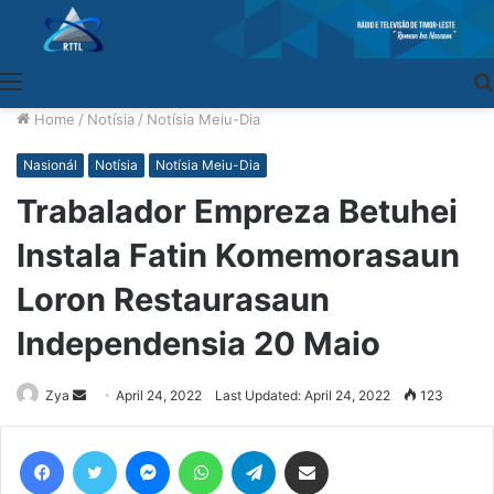
Menu
Home
/
Notísia
/
Notísia Meiu-Dia
Nasionál
Notísia
Notísia Meiu-Dia
Trabalador Empreza Betuhei
Instala Fatin Komemorasaun
Loron Restaurasaun
Independensia 20 Maio
Zya
Send
April 24, 2022
Last Updated: April 24, 2022
123
an
email
Facebook
Twitter
Messenger
WhatsApp
Telegram
Share via Email