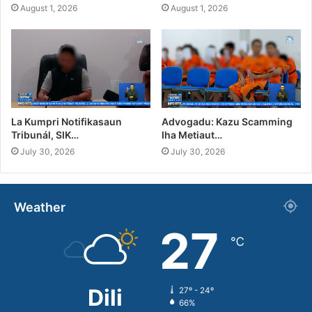
August 1, 2026
August 1, 2026
La Kumpri Notifikasaun
Advogadu: Kazu Scamming
Tribunál, SIK…
Iha Metiaut…
July 30, 2026
July 30, 2026
Weather
27
℃
Dili
27º - 24º
66%