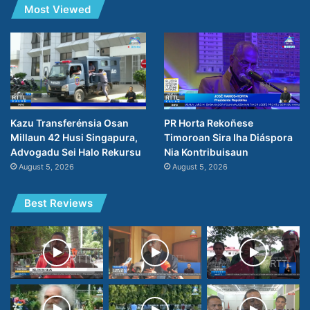
Most Viewed
PR Horta Rekoñese
Kazu Transferénsia Osan
Timoroan Sira Iha Diáspora
Millaun 42 Husi Singapura,
Nia Kontribuisaun
Advogadu Sei Halo Rekursu
August 5, 2026
August 5, 2026
Best Reviews