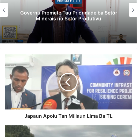
Notísia Kalan
Governu Promete Tau Prioridade ba Setór
Minerais no Setór Produtivu
Japaun Apoiu Tan Miliaun Lima Ba TL