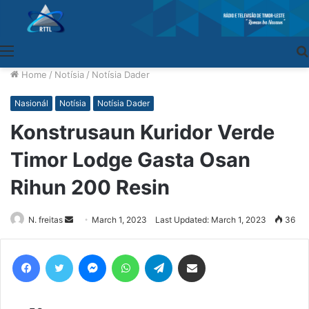
Menu
Home
/
Notísia
/
Notísia Dader
Nasionál
Notísia
Notísia Dader
Konstrusaun Kuridor Verde
Timor Lodge Gasta Osan
Rihun 200 Resin
N. freitas
Send
March 1, 2023
Last Updated: March 1, 2023
36
an
email
Facebook
Twitter
Messenger
WhatsApp
Telegram
Share via Email