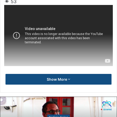
53
Show More