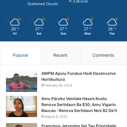
3.38 km/h
Scattered Clouds
26
27
27
27
28
℃
℃
℃
℃
℃
Fri
Sat
Sun
Mon
Tue
Popular
Recent
Comments
AMPM Apoiu Fundus Hodi Dezenvolve
Hortikultura
February 28, 2023
Amu Pároku Venilale Hasa’e Kustu
Renova Sertidaun Ba $30, Amu Vigario
Baucau : Renova Sertidaun Ne’e $2 De’it
August 8, 2022
Francisco Jeronimo Sei Tau Prioridade