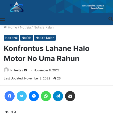
Menu
Home
/
Notísia
/
Notísia Kalan
Nasionál
Notísia
Notísia Kalan
Konfrontus Lahane Halo
Motor No Uma Rahun
N. freitas
Send
November 8, 2022
an
Last Updated: November 8, 2022
26
email
Facebook
Twitter
Messenger
WhatsApp
Telegram
Share via Email
49