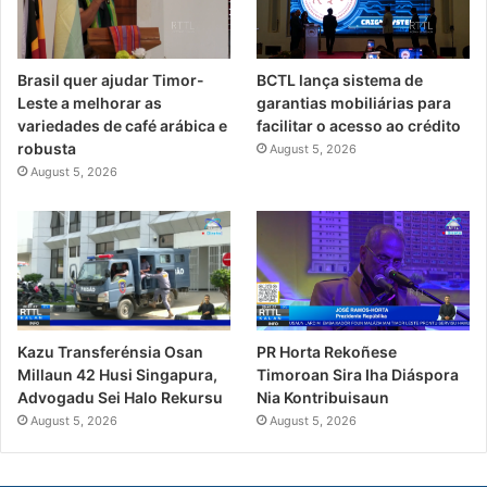
Brasil quer ajudar Timor-
BCTL lança sistema de
Leste a melhorar as
garantias mobiliárias para
variedades de café arábica e
facilitar o acesso ao crédito
robusta
August 5, 2026
August 5, 2026
PR Horta Rekoñese
Kazu Transferénsia Osan
Timoroan Sira Iha Diáspora
Millaun 42 Husi Singapura,
Nia Kontribuisaun
Advogadu Sei Halo Rekursu
August 5, 2026
August 5, 2026