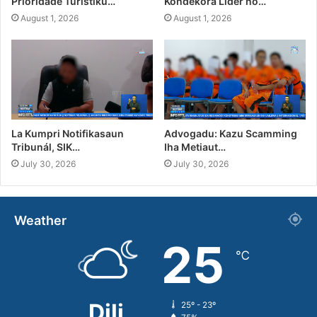
Prioridade Turístiku…
Kondekora Líder no…
August 1, 2026
August 1, 2026
La Kumpri Notifikasaun
Advogadu: Kazu Scamming
Tribunál, SIK…
Iha Metiaut…
July 30, 2026
July 30, 2026
Weather
25
℃
Dili
25º - 23º