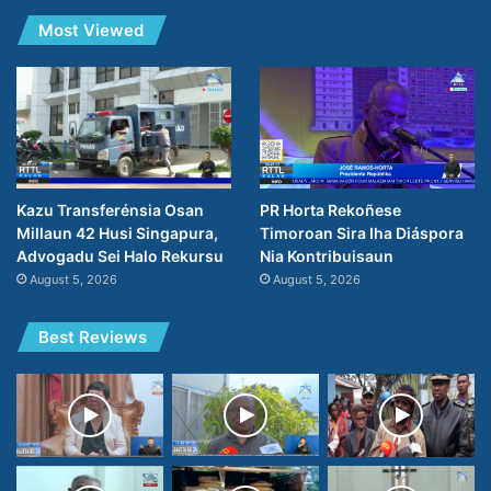
Most Viewed
PR Horta Rekoñese
Kazu Transferénsia Osan
Timoroan Sira Iha Diáspora
Millaun 42 Husi Singapura,
Nia Kontribuisaun
Advogadu Sei Halo Rekursu
August 5, 2026
August 5, 2026
Best Reviews