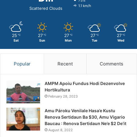
75%
1.1 km/h
Scattered Clouds
25
27
27
27
27
℃
℃
℃
℃
℃
Sat
Sun
Mon
Tue
Wed
Popular
Recent
Comments
AMPM Apoiu Fundus Hodi Dezenvolve
Hortikultura
February 28, 2023
Amu Pároku Venilale Hasa’e Kustu
Renova Sertidaun Ba $30, Amu Vigario
Baucau : Renova Sertidaun Ne’e $2 De’it
August 8, 2022