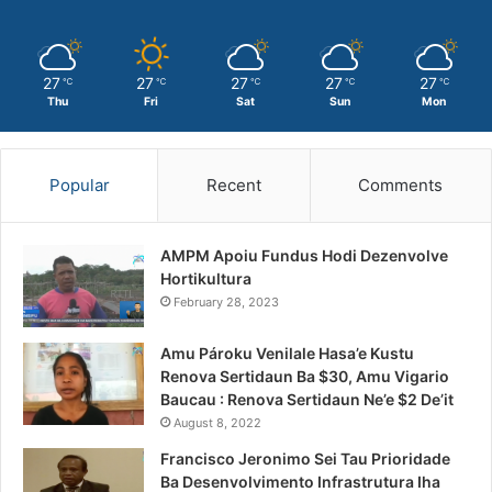
27
27
27
27
27
℃
℃
℃
℃
℃
Thu
Fri
Sat
Sun
Mon
Popular
Recent
Comments
AMPM Apoiu Fundus Hodi Dezenvolve
Hortikultura
February 28, 2023
Amu Pároku Venilale Hasa’e Kustu
Renova Sertidaun Ba $30, Amu Vigario
Baucau : Renova Sertidaun Ne’e $2 De’it
August 8, 2022
Francisco Jeronimo Sei Tau Prioridade
Ba Desenvolvimento Infrastrutura Iha