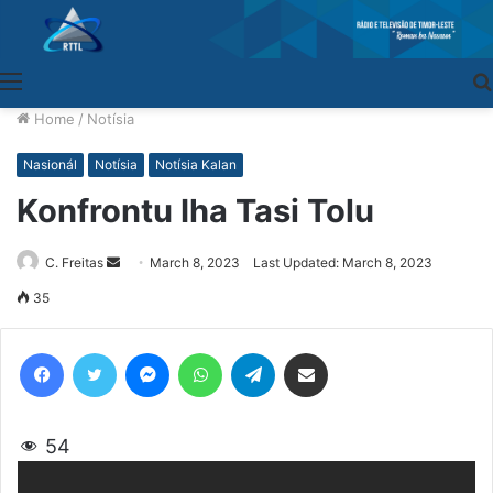
Menu
Home
/
Notísia
Nasionál
Notísia
Notísia Kalan
Konfrontu Iha Tasi Tolu
C. Freitas
Send
March 8, 2023
Last Updated: March 8, 2023
an
35
email
Facebook
Twitter
Messenger
WhatsApp
Telegram
Share via Email
54