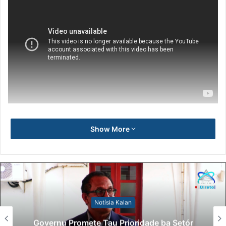
Show More
Notísia Kalan
Governu Promete Tau Prioridade ba Setór