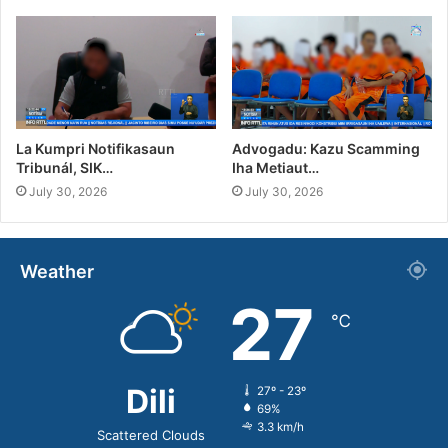
La Kumpri Notifikasaun
Advogadu: Kazu Scamming
Tribunál, SIK…
Iha Metiaut…
July 30, 2026
July 30, 2026
Weather
27
℃
Dili
27º - 23º
69%
3.3 km/h
Scattered Clouds