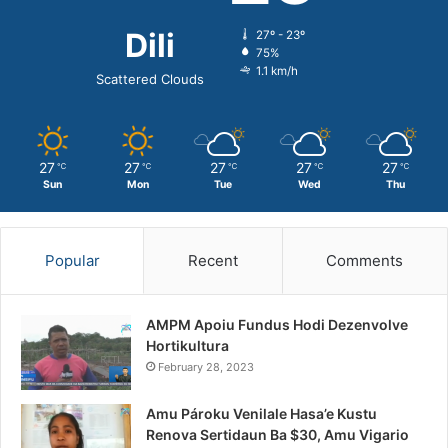
Dili
27º - 23º
75%
1.1 km/h
Scattered Clouds
27
27
27
27
27
℃
℃
℃
℃
℃
Sun
Mon
Tue
Wed
Thu
Popular
Recent
Comments
AMPM Apoiu Fundus Hodi Dezenvolve
Hortikultura
February 28, 2023
Amu Pároku Venilale Hasa’e Kustu
Renova Sertidaun Ba $30, Amu Vigario