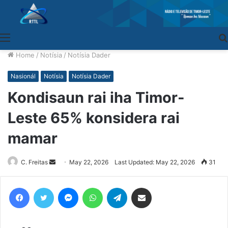
Menu
Home
/
Notísia
/
Notísia Dader
Nasionál
Notísia
Notísia Dader
Kondisaun rai iha Timor-
Leste 65% konsidera rai
mamar
C. Freitas
Send
May 22, 2026
Last Updated: May 22, 2026
31
an
email
Facebook
Twitter
Messenger
WhatsApp
Telegram
Share via Email