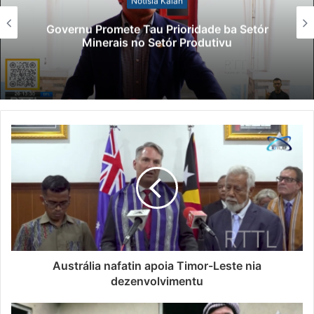
Notísia Kalan
Governu Promete Tau Prioridade ba Setór
Minerais no Setór Produtivu
Austrália nafatin apoia Timor-Leste nia
dezenvolvimentu