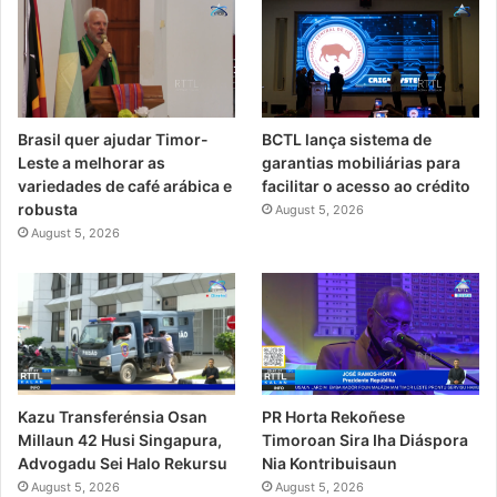
Brasil quer ajudar Timor-
BCTL lança sistema de
Leste a melhorar as
garantias mobiliárias para
variedades de café arábica e
facilitar o acesso ao crédito
robusta
August 5, 2026
August 5, 2026
PR Horta Rekoñese
Kazu Transferénsia Osan
Timoroan Sira Iha Diáspora
Millaun 42 Husi Singapura,
Nia Kontribuisaun
Advogadu Sei Halo Rekursu
August 5, 2026
August 5, 2026