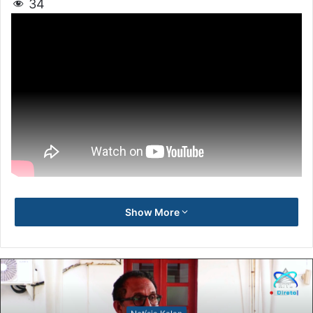
34
Show More