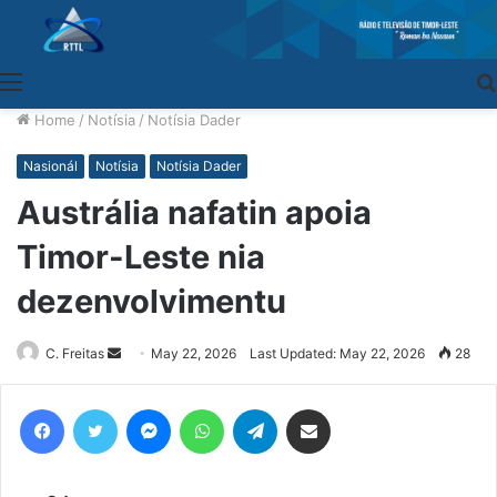
Menu
Home
/
Notísia
/
Notísia Dader
Nasionál
Notísia
Notísia Dader
Austrália nafatin apoia
Timor-Leste nia
dezenvolvimentu
C. Freitas
Send
May 22, 2026
Last Updated: May 22, 2026
28
an
email
Facebook
Twitter
Messenger
WhatsApp
Telegram
Share via Email