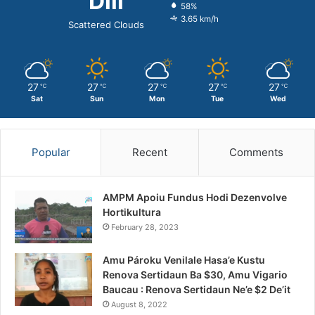
Dili
58%
3.65 km/h
Scattered Clouds
27
27
27
27
27
℃
℃
℃
℃
℃
Sat
Sun
Mon
Tue
Wed
Popular
Recent
Comments
AMPM Apoiu Fundus Hodi Dezenvolve
Hortikultura
February 28, 2023
Amu Pároku Venilale Hasa’e Kustu
Renova Sertidaun Ba $30, Amu Vigario
Baucau : Renova Sertidaun Ne’e $2 De’it
August 8, 2022