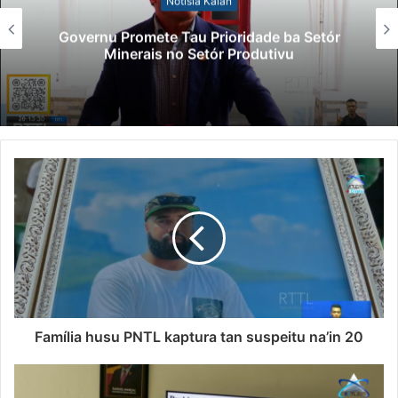
Notísia Kalan
Governu Promete Tau Prioridade ba Setór
Minerais no Setór Produtivu
Família husu PNTL kaptura tan suspeitu na’in 20