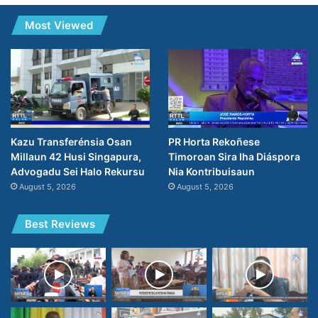
Most Viewed
PR Horta Rekoñese
Kazu Transferénsia Osan
Timoroan Sira Iha Diáspora
Millaun 42 Husi Singapura,
Nia Kontribuisaun
Advogadu Sei Halo Rekursu
August 5, 2026
August 5, 2026
Best Reviews