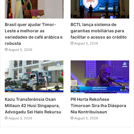
Brasil quer ajudar Timor-
BCTL lança sistema de
Leste a melhorar as
garantias mobiliárias para
variedades de café arábica e
facilitar o acesso ao crédito
robusta
August 5, 2026
August 5, 2026
PR Horta Rekoñese
Kazu Transferénsia Osan
Timoroan Sira Iha Diáspora
Millaun 42 Husi Singapura,
Nia Kontribuisaun
Advogadu Sei Halo Rekursu
August 5, 2026
August 5, 2026