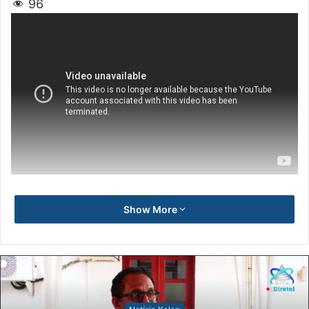
96
Show More