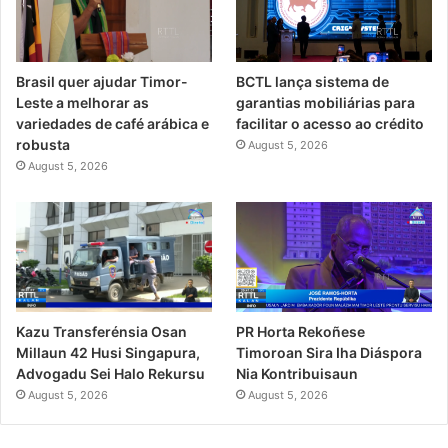
Brasil quer ajudar Timor-
BCTL lança sistema de
Leste a melhorar as
garantias mobiliárias para
variedades de café arábica e
facilitar o acesso ao crédito
robusta
August 5, 2026
August 5, 2026
PR Horta Rekoñese
Kazu Transferénsia Osan
Timoroan Sira Iha Diáspora
Millaun 42 Husi Singapura,
Nia Kontribuisaun
Advogadu Sei Halo Rekursu
August 5, 2026
August 5, 2026