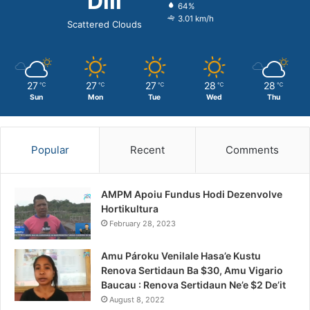
Dili
64%
3.01 km/h
Scattered Clouds
27
27
27
28
28
℃
℃
℃
℃
℃
Sun
Mon
Tue
Wed
Thu
Popular
Recent
Comments
AMPM Apoiu Fundus Hodi Dezenvolve
Hortikultura
February 28, 2023
Amu Pároku Venilale Hasa’e Kustu
Renova Sertidaun Ba $30, Amu Vigario
Baucau : Renova Sertidaun Ne’e $2 De’it
August 8, 2022