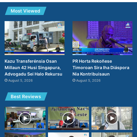
Most Viewed
PR Horta Rekoñese
Kazu Transferénsia Osan
Timoroan Sira Iha Diáspora
Millaun 42 Husi Singapura,
Nia Kontribuisaun
Advogadu Sei Halo Rekursu
August 5, 2026
August 5, 2026
Best Reviews