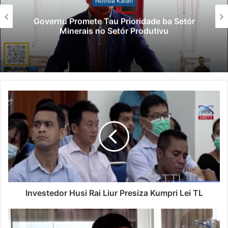
Notísia Kalan
Governu Promete Tau Prioridade ba Setór
Minerais no Setór Produtivu
Investedor Husi Rai Liur Presiza Kumpri Lei TL