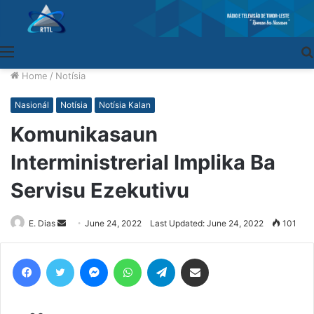
Menu
Home
/
Notísia
Nasionál
Notísia
Notísia Kalan
Komunikasaun
Interministrerial Implika Ba
Servisu Ezekutivu
E. Dias
Send
June 24, 2022
Last Updated: June 24, 2022
101
an
email
Facebook
Twitter
Messenger
WhatsApp
Telegram
Share via Email