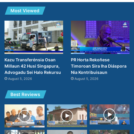
Most Viewed
PR Horta Rekoñese
Kazu Transferénsia Osan
Timoroan Sira Iha Diáspora
Millaun 42 Husi Singapura,
Nia Kontribuisaun
Advogadu Sei Halo Rekursu
August 5, 2026
August 5, 2026
Best Reviews