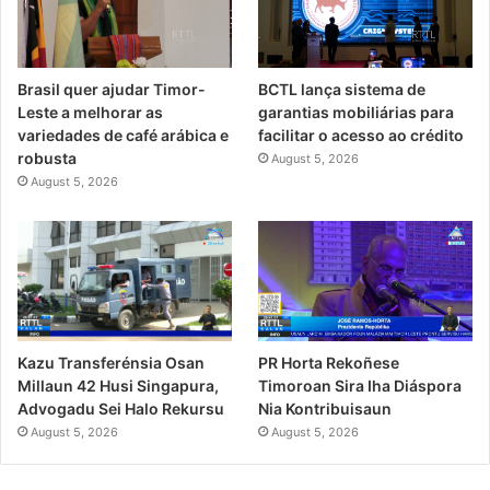
Brasil quer ajudar Timor-
BCTL lança sistema de
Leste a melhorar as
garantias mobiliárias para
variedades de café arábica e
facilitar o acesso ao crédito
robusta
August 5, 2026
August 5, 2026
PR Horta Rekoñese
Kazu Transferénsia Osan
Timoroan Sira Iha Diáspora
Millaun 42 Husi Singapura,
Nia Kontribuisaun
Advogadu Sei Halo Rekursu
August 5, 2026
August 5, 2026