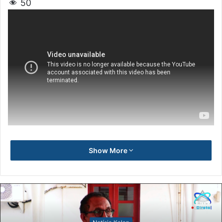
50
Show More