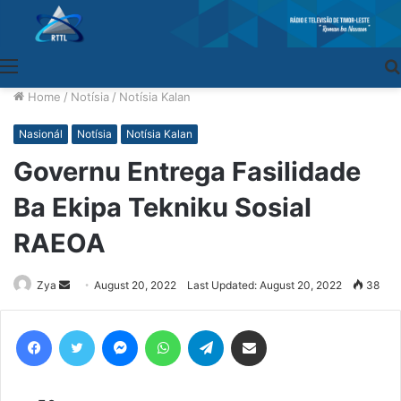
Menu
Home
/
Notísia
/
Notísia Kalan
Nasionál
Notísia
Notísia Kalan
Governu Entrega Fasilidade
Ba Ekipa Tekniku Sosial
RAEOA
Zya
Send
August 20, 2022
Last Updated: August 20, 2022
38
an
email
Facebook
Twitter
Messenger
WhatsApp
Telegram
Share via Email