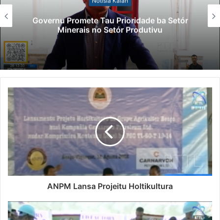
Notísia Kalan
Governu Promete Tau Prioridade ba Setór
Minerais no Setór Produtivu
ANPM Lansa Projeitu Holtikultura