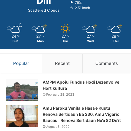
Dili
75%
2.51 km/h
Scattered Clouds
24
27
27
27
28
℃
℃
℃
℃
℃
Sun
Mon
Tue
Wed
Thu
Popular
Recent
Comments
AMPM Apoiu Fundus Hodi Dezenvolve
Hortikultura
February 28, 2023
Amu Pároku Venilale Hasa’e Kustu
Renova Sertidaun Ba $30, Amu Vigario
Baucau : Renova Sertidaun Ne’e $2 De’it
August 8, 2022