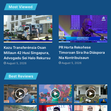
Most Viewed
PR Horta Rekoñese
Kazu Transferénsia Osan
Timoroan Sira Iha Diáspora
Millaun 42 Husi Singapura,
Nia Kontribuisaun
Advogadu Sei Halo Rekursu
August 5, 2026
August 5, 2026
Best Reviews