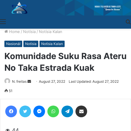
Menu
Home
/
Notísia
/
Notísia Kalan
Nasionál
Notísia
Notísia Kalan
Komunidade Suku Rasa Ateru
No Taka Estrada Kuak
N. freitas
Send
August 27, 2022
Last Updated: August 27, 2022
an
51
email
Facebook
Twitter
Messenger
WhatsApp
Telegram
Share via Email
44