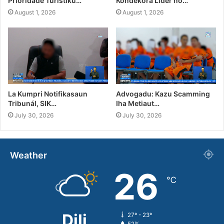
Prioridade Turístiku…
Kondekora Líder no…
August 1, 2026
August 1, 2026
La Kumpri Notifikasaun
Advogadu: Kazu Scamming
Tribunál, SIK…
Iha Metiaut…
July 30, 2026
July 30, 2026
Weather
26
℃
Dili
27º - 23º
52%