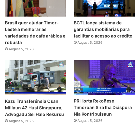
Brasil quer ajudar Timor-
BCTL lança sistema de
Leste a melhorar as
garantias mobiliárias para
variedades de café arábica e
facilitar o acesso ao crédito
robusta
August 5, 2026
August 5, 2026
PR Horta Rekoñese
Kazu Transferénsia Osan
Timoroan Sira Iha Diáspora
Millaun 42 Husi Singapura,
Nia Kontribuisaun
Advogadu Sei Halo Rekursu
August 5, 2026
August 5, 2026