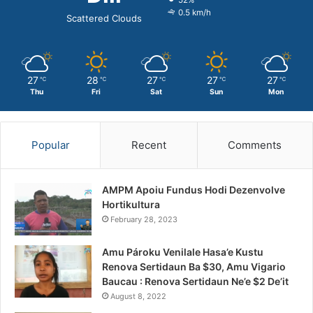
0.5 km/h
Scattered Clouds
27
28
27
27
27
℃
℃
℃
℃
℃
Thu
Fri
Sat
Sun
Mon
Popular
Recent
Comments
AMPM Apoiu Fundus Hodi Dezenvolve
Hortikultura
February 28, 2023
Amu Pároku Venilale Hasa’e Kustu
Renova Sertidaun Ba $30, Amu Vigario
Baucau : Renova Sertidaun Ne’e $2 De’it
August 8, 2022