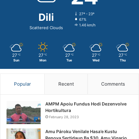
Dili
27º - 23º
67%
1.46 km/h
Scattered Clouds
27
27
27
27
27
℃
℃
℃
℃
℃
Sun
Mon
Tue
Wed
Thu
Popular
Recent
Comments
AMPM Apoiu Fundus Hodi Dezenvolve
Hortikultura
February 28, 2023
Amu Pároku Venilale Hasa’e Kustu
Renova Sertidaun Ba $30, Amu Vigario