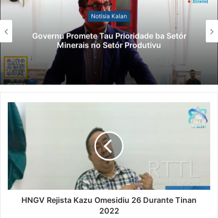
Notísia Kalan
Lei Siberseguransa Ajuda Autoridade
Polisiál Kaptura Autór Kriminozu ho
Paradeiru Iha Estranjeiru
HNGV Rejista Kazu Omesidiu 26 Durante Tinan
2022