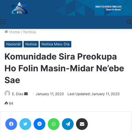
Menu
Home
/
Notísia
Nasionál
Notísia
Notísia Meiu-Dia
Komunidade Sira Preokupa
Ho Folin Masin-Midar Ne’ebe
Sae
E. Dias
Send
January 11, 2023
Last Updated: January 11, 2023
an
64
email
Facebook
Twitter
Messenger
WhatsApp
Telegram
Share via Email