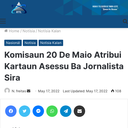
Menu
Home
/
Notísia
/
Notísia Kalan
Nasionál
Notísia
Notísia Kalan
Komisaun 20 De Maio Atribui
Kartaun Asessu Ba Jornalista
Sira
N. freitas
Send
May 17, 2022
Last Updated: May 17, 2022
108
an
email
Facebook
Twitter
Messenger
WhatsApp
Telegram
Share via Email