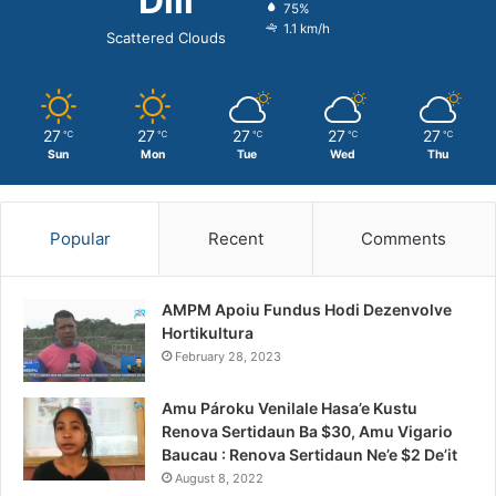
Dili
75%
1.1 km/h
Scattered Clouds
27
27
27
27
27
℃
℃
℃
℃
℃
Sun
Mon
Tue
Wed
Thu
Popular
Recent
Comments
AMPM Apoiu Fundus Hodi Dezenvolve
Hortikultura
February 28, 2023
Amu Pároku Venilale Hasa’e Kustu
Renova Sertidaun Ba $30, Amu Vigario
Baucau : Renova Sertidaun Ne’e $2 De’it
August 8, 2022