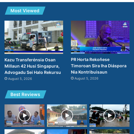
Most Viewed
PR Horta Rekoñese
Kazu Transferénsia Osan
Timoroan Sira Iha Diáspora
Millaun 42 Husi Singapura,
Nia Kontribuisaun
Advogadu Sei Halo Rekursu
August 5, 2026
August 5, 2026
Best Reviews