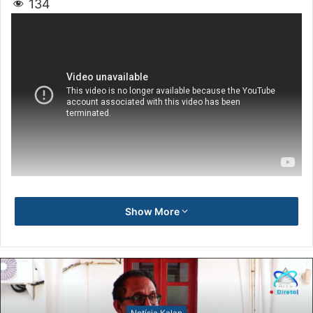
134
Show More
Notísia Kalan