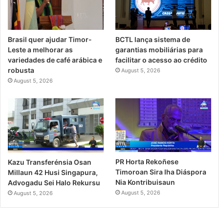
Brasil quer ajudar Timor-
BCTL lança sistema de
Leste a melhorar as
garantias mobiliárias para
variedades de café arábica e
facilitar o acesso ao crédito
robusta
August 5, 2026
August 5, 2026
PR Horta Rekoñese
Kazu Transferénsia Osan
Timoroan Sira Iha Diáspora
Millaun 42 Husi Singapura,
Nia Kontribuisaun
Advogadu Sei Halo Rekursu
August 5, 2026
August 5, 2026