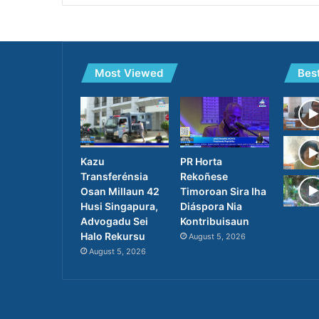
Most Viewed
Bes
PR Horta
Kazu
Rekoñese
Transferénsia
Timoroan Sira Iha
Osan Millaun 42
Diáspora Nia
Husi Singapura,
Kontribuisaun
Advogadu Sei
Halo Rekursu
August 5, 2026
August 5, 2026