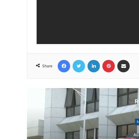
Facebook
Twitter
LinkedIn
Pinterest
Share via Email
Share
R
N
Au