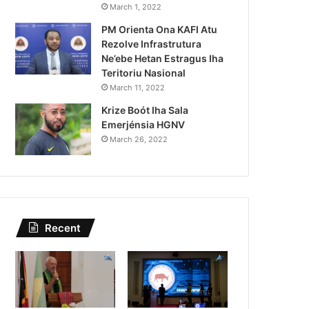
PR Horta Rekoñese Timoroan 
March 1, 2022
PM Orienta Ona KAFI Atu
Nia Kontribuis
Rezolve Infrastrutura
Ne’ebe Hetan Estragus Iha
Teritoriu Nasional
March 11, 2022
Krize Boót Iha Sala
Emerjénsia HGNV
March 26, 2022
Recent