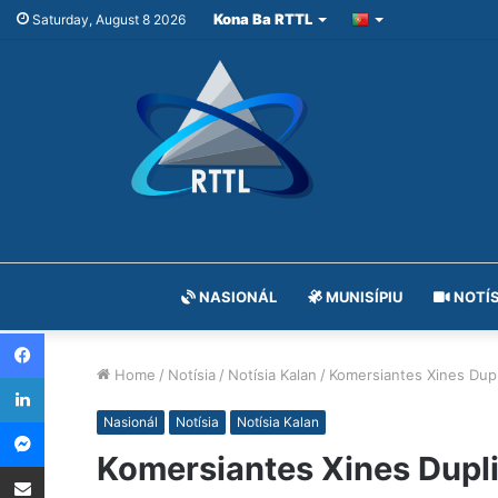
Kona Ba RTTL
Saturday, August 8 2026
NASIONÁL
MUNISÍPIU
NOTÍS
Facebook
Home
/
Notísia
/
Notísia Kalan
/
Komersiantes Xines Dupli
LinkedIn
Messenger
Nasionál
Notísia
Notísia Kalan
Komersiantes Xines Duplik
Share via Email