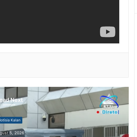
ead Next
otísia Kalan
gust 5, 2026