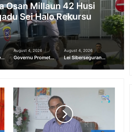
a Osan Millaun 42 Husi
adu Sei Halo Rekursu
August 4, 2026
August 4, 2026
PR Horta Rekoñese Timoroan Sira Iha Diáspora Nia Kontribuisaun
Governu Promete Tau Prioridade ba Setór Minerais no Setór Produtivu
Lei Siberseguransa Ajuda Autoridade Polisiál Kaptura Autór Kriminozu ho Paradeiru Iha Estranjeiru