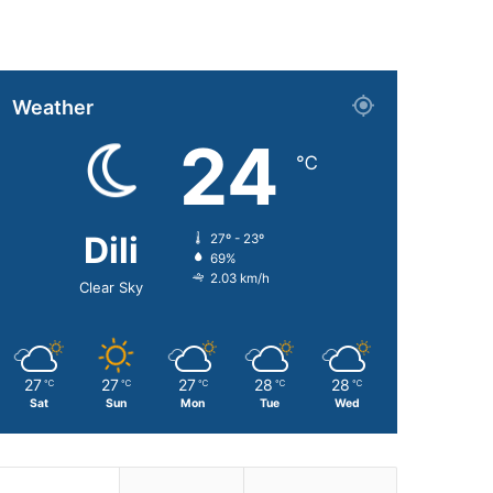
Weather
24
℃
Dili
27º - 23º
69%
2.03 km/h
Clear Sky
27
27
27
28
28
℃
℃
℃
℃
℃
Sat
Sun
Mon
Tue
Wed