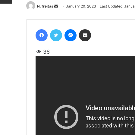
N. freitas
Send
January 20, 2023
Last Updated: Janua
an
email
Facebook
Twitter
Messenger
Share via Email
36