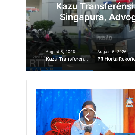
ál
Kazu Transferénsi
Singapura, Advog
August 5, 2026
August 5, 2026
Kazu Transferénsia Osan Millaun 42 Husi Singapura, Advogadu Sei Halo Rekursu