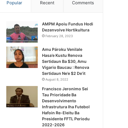
Popular
Recent
Comments
AMPM Apoiu Fundus Hodi
Dezenvolve Hortikultura
February 28, 2023
Amu Pároku Venilale
Hasa’e Kustu Renova
Sertidaun Ba $30, Amu
Vigario Baucau : Renova
Sertidaun Ne’e $2 De’it
August 8, 2022
Francisco Jeronimo Sei
Tau Prioridade Ba
Desenvolvimento
Infrastrutura Iha Futebol
Notísia Kalan
Hafoin Re-Eleitu Ba
Presidente FFTL Periodu
August 5, 2026
2022-2026