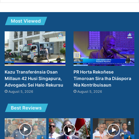
Most Viewed
PR Horta Rekoñese
Kazu Transferénsia Osan
Timoroan Sira Iha Diáspora
Millaun 42 Husi Singapura,
Nia Kontribuisaun
Advogadu Sei Halo Rekursu
August 5, 2026
August 5, 2026
Best Reviews