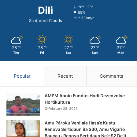
Dili
28º - 23º
55%
2.33 km/h
Scattered Clouds
28
28
27
27
27
℃
℃
℃
℃
℃
Thu
Fri
Sat
Sun
Mon
Popular
Recent
Comments
AMPM Apoiu Fundus Hodi Dezenvolve
Hortikultura
February 28, 2023
Amu Pároku Venilale Hasa’e Kustu
Renova Sertidaun Ba $30, Amu Vigario
Baucau : Renova Sertidaun Ne’e $2 De’it