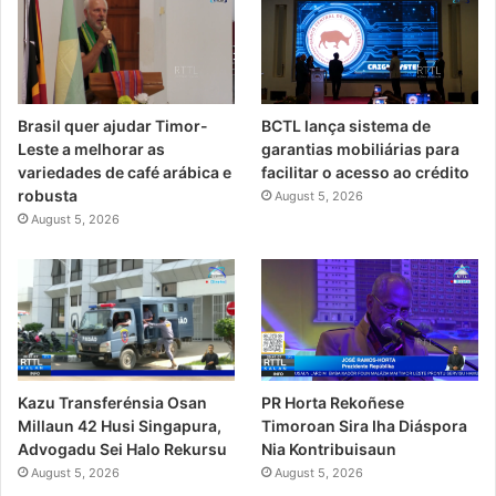
Brasil quer ajudar Timor-
BCTL lança sistema de
Leste a melhorar as
garantias mobiliárias para
variedades de café arábica e
facilitar o acesso ao crédito
robusta
August 5, 2026
August 5, 2026
PR Horta Rekoñese
Kazu Transferénsia Osan
Timoroan Sira Iha Diáspora
Millaun 42 Husi Singapura,
Nia Kontribuisaun
Advogadu Sei Halo Rekursu
August 5, 2026
August 5, 2026