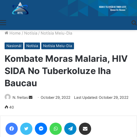
Menu
Home
/
Notísia
/
Notísia Meiu-Dia
Nasionál
Notísia
Notísia Meiu-Dia
Kombate Moras Malaria, HIV
SIDA No Tuberkoluze Iha
Baucau
N. freitas
Send
October 29, 2022
Last Updated: October 29, 2022
an
40
email
Facebook
Twitter
Messenger
WhatsApp
Telegram
Share via Email