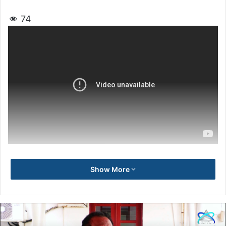
74
Show More