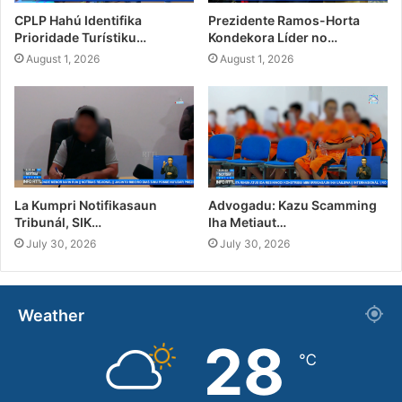
CPLP Hahú Identifika
Prezidente Ramos-Horta
Prioridade Turístiku…
Kondekora Líder no…
August 1, 2026
August 1, 2026
La Kumpri Notifikasaun
Advogadu: Kazu Scamming
Tribunál, SIK…
Iha Metiaut…
July 30, 2026
July 30, 2026
Weather
28
℃